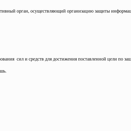
ативный орган, осуществляющий организацию защиты информа
зования сил и средств для достижения поставленной цели по з
шь.