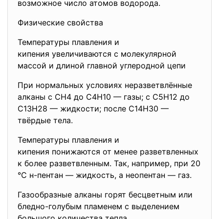
возможное число атомов водорода.
Физические свойства
Температуры плавления и
кипения увеличиваются с
молекулярной
массой и длиной главной углеродной цепи
При нормальных условиях неразветвлённые
алканы с CH4 до C4H10 — газы; с C5H12 до
C13H28 — жидкости; после C14H30 —
твёрдые тела.
Температуры плавления и
кипения понижаются от менее разветвленных
к более разветвленным. Так, например, при 20
°C н-пентан — жидкость, а неопентан — газ.
Газообразные алканы горят бесцветным или
бледно-голубым пламенем с выделением
большого количества тепла.