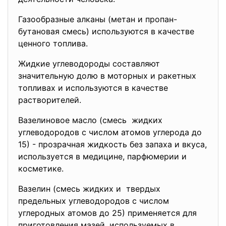
Газообразные алканы (метан и пpопан-
бутановая смесь) используются в качестве
ценного топлива.
Жидкие углеводоpоды составляют
значительную долю в моторных и ракетных
топливах и используются в качестве
растворителей.
Вазелиновое масло (смесь жидких
углеводоpодов с числом атомов углерода до
15) - пpозpачная жидкость без запаха и вкуса,
используется в медицине, паpфюмеpии и
косметике.
Вазелин (смесь жидких и твеpдых
пpедельных углеводоpодов с числом
углеpодных атомов до 25) пpименяется для
пpиготовления мазей, используемых в