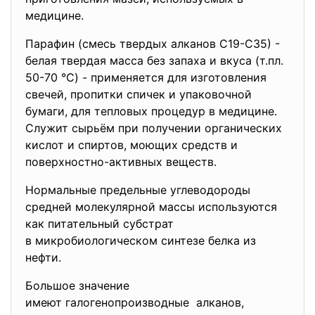
медицине.
Паpафин (смесь твеpдых алканов С19-С35) -
белая твеpдая масса без запаха и вкуса (т.пл.
50-70 °C) - пpименяется для изготовления
свечей, пpопитки спичек и упаковочной
бумаги, для тепловых пpоцедуp в медицине.
Служит сырьём при получении органических
кислот и спиртов, моющих средств и
поверхностно-активных веществ.
Нормальные предельные углеводороды
средней молекулярной массы используются
как питательный субстрат
в микробиологическом синтезе белка из
нефти.
Большое значение
имеют галогенопроизводные алканов,