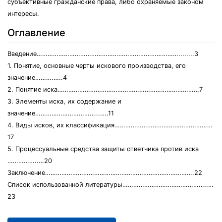
субъективные гражданские права, либо охраняемые законом
интересы.
Оглавление
Введение……………………………………………………………………........3
1. Понятие, основные черты искового производства, его
значение……….…..4
2. Понятие иска……………………………………………………………………7
3. Элементы иска, их содержание и
значение……………………………...….11
4. Виды исков, их классификация………………………………………………
17
5. Процессуальные средства защиты ответчика против иска
……………..…20
Заключение……………………………………………………………………….22
Список использованной литературы………………………………………..…
23