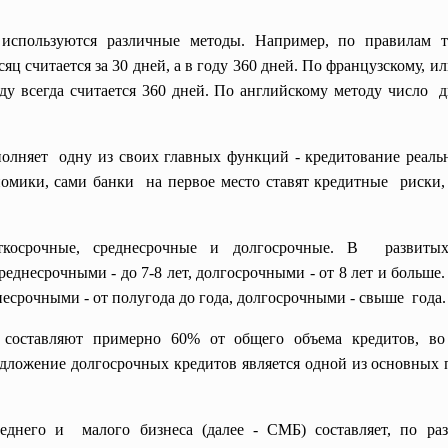
используются различные методы. Например, по правилам 
яц считается за 30 дней, а в году 360 дней. По французскому, 
оду всегда считается 360 дней. По английскому методу число д
олняет одну из своих главных функций - кредитование реаль
омики, сами банки на первое место ставят кредитные риски,
ткосрочные, среднесрочные и долгосрочные. В развитых
среднесрочными - до 7-8 лет, долгосрочными - от 8 лет и больш
несрочными - от полугода до года, долгосрочными - свыше года.
составляют примерно 60% от общего объема кредитов, во
дложение долгосрочных кредитов является одной из основных
еднего и малого бизнеса (далее - СМБ) составляет, по ра