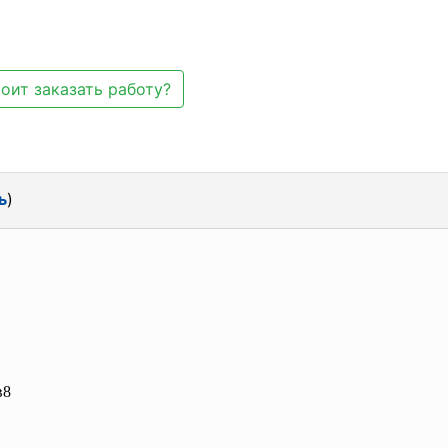
оит заказать работу?
ь
)
в8