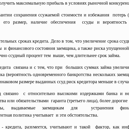
получить максимальную прибыль в условиях рыночной конкурен
рантии сохранения ссужаемой стоимости и
избежания потерь (
а, его размер, наличие обеспечения ссуды и вероятност
льных сроках кредита. Дело в том, что увеличение срока ссуды
ы и финансового состояния
заемщика, а также риска упущенной
чно ссудный процент тем выше, чем длительнее срок займа.
редита связана и с тем, что при больших суммах займа увелич
ка (вероятность одновременного банкротства нескольких заем
динаковом размере выданных ссуд риск кредитора меньше в случа
 связано с относительно высокими издержками банка и не
ства или
обязательствами гаранта (третьего лица), более дорог
ы, выдаваемые заемщикам для устранения финанс
нтная политика учитывает и эти обстоятельства.
а - кредита, разумеется, учитывают и такой фактор, как ин