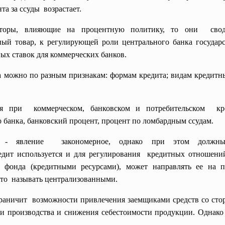
а за ссуды возрастает.
кторы, влияющие на процентную политику, то они свод
ый товар, к регулирующей роли центрального банка государс
х ставок для коммерческих банков.
 можно по разным признакам: формам кредита; видам кредитн
ся при коммерческом, банковском и потребительском кр
 банка, банковский процент, процент по ломбардным ссудам.
к - явление закономерное, однако при этом должны у
едит используется и для регулирования кредитных отношен
о фонда (кредитными ресурсами), может направлять ее на п
ято называть централизованными.
ограничит возможности привлечения
заемщиками средств со сто
ти
производства и снижения себестоимости продукции. Однако