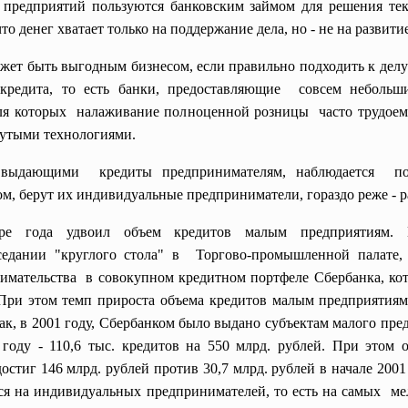
 предприятий пользуются банковским займом для решения тек
о денег хватает только на поддержание дела, но - не на развитие
жет быть выгодным бизнесом, если правильно подходить к делу
кредита, то есть банки, предоставляющие совсем небольш
 для которых налаживание полноценной
розницы часто трудоем
утыми технологиями.
, выдающими кредиты предпринимателям, наблюдается поп
ом, берут их индивидуальные предприниматели, гораздо реже -
е года удвоил объем кредитов малым предприятиям. К
едании "круглого стола" в Торгово-промышленной палате,
мательства в совокупном кредитном портфеле Сбербанка, кот
 При этом темп прироста объема кредитов малым предприятиям
ак, в 2001 году, Сбербанком было выдано субъектам малого пре
году - 110,6 тыс. кредитов на 550 млрд. рублей. При этом
остиг 146 млрд. рублей против 30,7 млрд. рублей в начале 2001
ся на индивидуальных предпринимателей, то есть на самых м