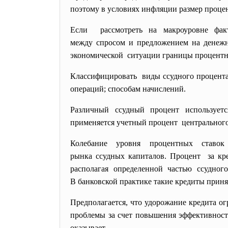
поэтому в условиях инфляции размер процент
Если рассмотреть на макроуровне фа
между спросом и предложением на денежн
экономической ситуации границы процентны
Классифицировать виды ссудного процента
операций; способам начислений.
Различный ссудный процент использует
применяется учетный процент центрального
Колебание уровня процентных ставо
рынка ссудных капиталов. Процент за кр
располагая определенной частью ссудног
В банковской практике такие кредиты прин
Предполагается, что удорожание кредита 
проблемы за счет повышения эффективнос
оказывает.