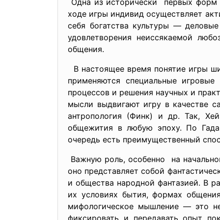
Одна из исторически первых форм
ходе игры индивид осуществляет акт
себя богатства культуры — деловые
удовлетворения неиссякаемой любо
общения.
В настоящее время понятие игры шир
применяются специальные игровые 
процессов и решения научных и прак
мысли выдвигают игру в качестве са
антропология (Финк) и др. Так, Хе
общежития в любую эпоху. По Гада-
очередь есть преимущественный спос
Важную роль, особенно на начальном
оно представляет собой фантастичес
и общества народной фантазией. В р
их условиях бытия, формах общения
мифологическое мышление — это не
фиксировать и передавать опыт пок