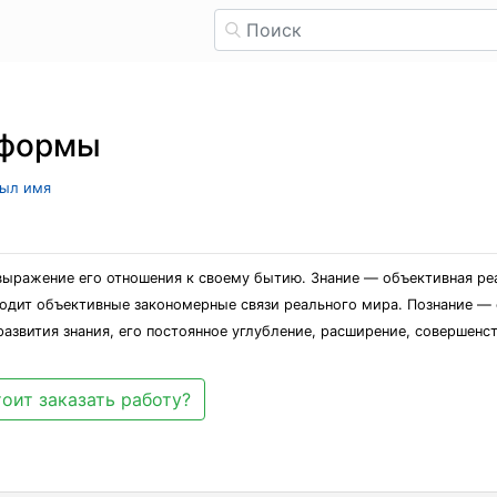
о формы
рыл имя
 выражение его отношения к своему бытию. Знание — объективная реа
водит объективные закономерные связи реального мира. Познание —
азвития знания, его постоянное углубление, расширение, совершенс
оит заказать работу?