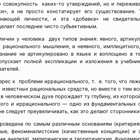
то
совокупность каких-то утверждений, но и пережива
жи», а не просто констатирует его существование.
знающей личности, и эта «добавка» не свидетель
делает последнее чисто субъективным.
аличии у
человека двух типов знания: явного, артику
х рационального мышления, и неявного, имплицитного
 знание не артикулировано в языке и воплощено в те
опускает полной экспликации и изложения в учебника
вателей.
рес к проблеме иррационального, т. е. того, что леж
известных рациональных средств, но вместе с тем все
в человеческом духе порождает ту глубину, из которо
ного и иррационального — одно из фундаментальных о
е следует преувеличивать, как это делают сторонник
роведена по самым различным основаниям (критериям)
ые, феноменалистские (качественные концепции) и 
и анализа), эмпирические и теоретические, фундамен