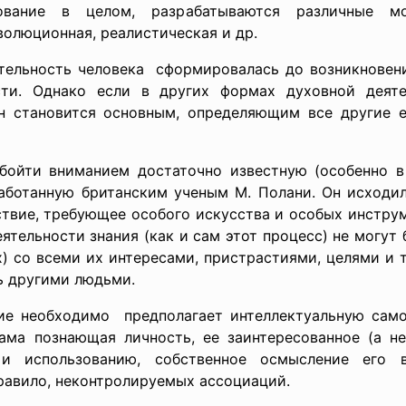
дование в целом, разрабатываются различные м
волюционная, реалистическая и др.
ятельность
человека сформировалась до возникновени
сти. Однако если в других формах духовной деят
он становится основным, определяющим все другие е
ойти вниманием достаточно известную (особенно в
аботанную британским ученым М. Полани. Он исходил
твие, требующее особого искусства и особых инструм
ятельности знания (как и сам этот процесс) не могу
х) со всеми их интересами, пристрастиями, целями и т
ь другими людьми.
е необходимо предполагает интеллектуальную самоо
сама познающая личность, ее заинтересованное (а не
 использованию, собственное осмысление его в
правило, неконтролируемых ассоциаций.