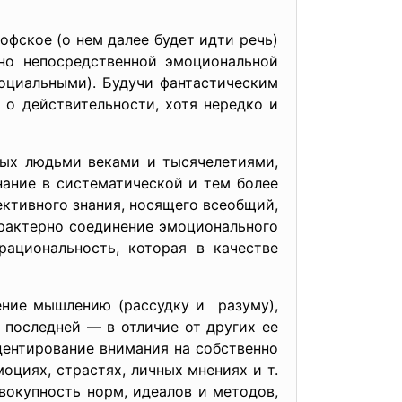
фское (о нем далее будет идти речь)
ено непосредственной эмоциональной
циальными). Будучи фантастическим
 о действительности, хотя нередко и
ных людьми веками и тысячелетиями,
нание в систематической и тем более
ективного знания, носящего всеобщий,
арактерно соединение эмоционального
ациональность, которая в качестве
ение мышлению (рассудку и разуму),
 последней — в отличие от других ее
центирование внимания на собственно
моциях, страстях, личных мнениях и т.
вокупность норм, идеалов и методов,