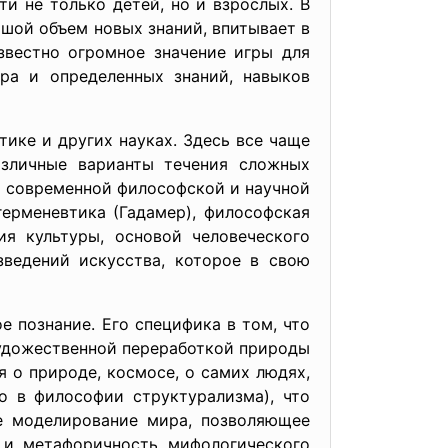
и не только детей, но и взрослых. В
шой объем новых знаний, впитывает в
звестно огромное значение игры для
ра и определенных знаний, навыков
ике и других науках. Здесь все чаще
азличные варианты течения сложных
й современной философской и научной
герменевтика (Гадамер), философская
ия культуры, основой человеческого
зведений искусства, которое в свою
 познание. Его специфика в том, что
художественной переработкой природы
 о природе, космосе, о самих людях,
о в философии структурализма), что
е моделирование мира, позволяющее
ь и метафоричность мифологического