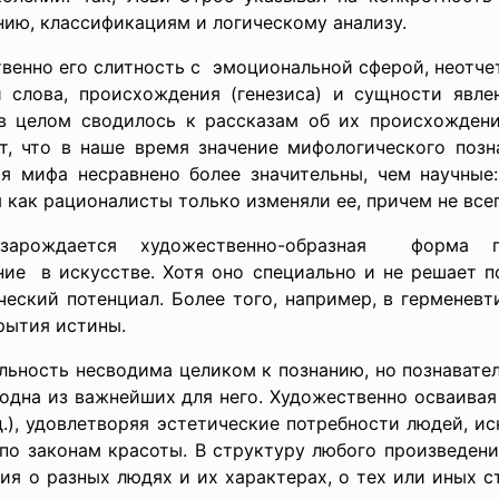
нию, классификациям и логическому анализу.
нно его слитность с эмоциональной сферой, неотчетл
и слова, происхождения (генезиса) и сущности явле
в целом сводилось к рассказам об их происхождени
т, что в наше время значение мифологического позна
я мифа несравнено более значительны, чем научные:
я как рационалисты только изменяли ее, причем не все
ождается художественно-
образная форма по
ие в искусстве. Хотя оно специально и не решает п
еский потенциал. Более того, например, в герменевти
рытия истины.
ельность несводима целиком к познанию, но познавате
дна из важнейших для него. Художественно осваивая
 д.), удовлетворяя эстетические потребности людей, и
 по законам красоты. В структуру любого произведени
я о разных людях и их характерах, о тех или иных ст