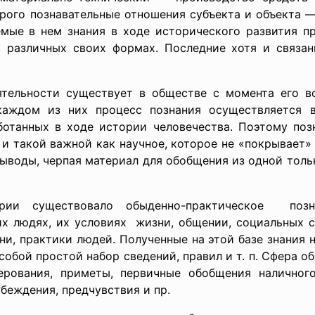
орого познавательные отношения субъекта и объекта —
емые в нем знания в ходе исторического развития пр
различных своих формах. Последние хотя и связан
ятельности
существует в обществе с момента его в
каждом из них процесс познания осуществляется 
ботанных в ходе истории человечества. Поэтому поз
 и такой важной как научное, которое не «покрывает»
выводы, черпая материал для обобщения из одной толь
и существовало обыденно-
практическое позн
их людях, их условиях жизни, общении, социальных
и, практики людей. Полученные на этой базе знания н
собой простой набор сведений, правил и т. п. Сфера о
ерования, приметы, первичные обобщения наличного
убеждения, предчувствия и пр.