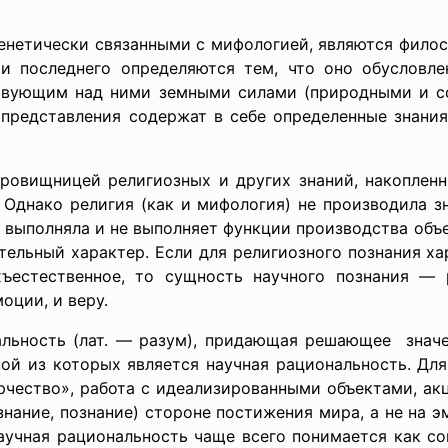
енетически связанными с мифологией, являются филосо
ти последнего определяются тем, что оно обусловл
твующим над ними земными силами (природными и со
представления содержат в себе определенные знания
овищницей религиозных и других знаний, накоплен
. Однако религия (как и мифология) не производила з
 выполняла и не выполняет функции производства объ
тельный характер. Если для религиозного познания х
ъестественное, то сущность научного познания — р
оции, и веру.
льность (лат. — разум), придающая решающее знач
й из которых является научная рациональность. Для
чество», работа с идеализированными объектами, ак
знание, познание) стороне постижения мира, а не на э
аучная рациональность чаще всего понимается как со