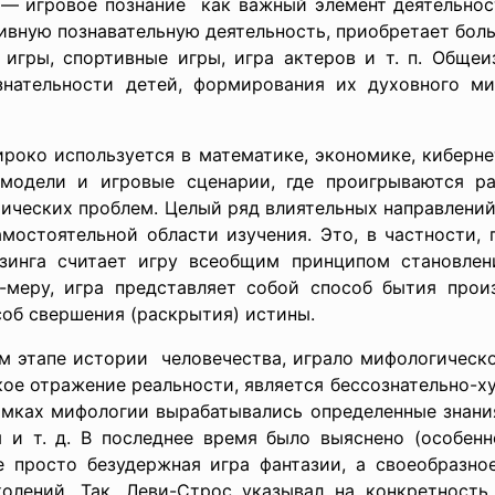
 — игровое
познание как важный элемент деятельност
ивную познавательную деятельность, приобретает боль
 игры, спортивные игры, игра актеров и т. п. Общеи
знательности детей, формирования их духовного ми
око используется в математике, экономике, кибернет
модели и игровые сценарии, где проигрываются р
тических проблем. Целый ряд влиятельных направлени
мостоятельной области изучения. Это, в частности, 
йзинга считает игру всеобщим принципом становлен
меру, игра представляет собой способ бытия прои
об свершения (раскрытия) истины.
 этапе истории человечества, играло мифологическое
кое отражение реальности, является бессознательно-
амках мифологии вырабатывались определенные знания
 и т. д. В последнее время было выяснено (особенн
 просто безудержная игра фантазии, а своеобразно
олений. Так, Леви-Строс указывал на конкретност