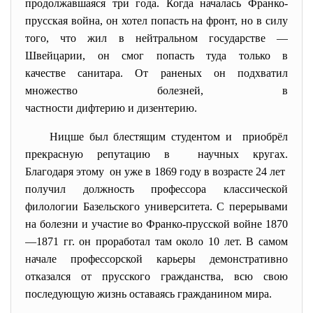
продолжавшаяся три года. Когда началась
Франко-
прусская война
, он хотел попасть на фронт, но в силу
того, что жил в нейтральном государстве —
Швейцарии, он смог попасть туда только в
качестве
санитара
. От раненых он подхватил
множество болезней, в
частности
дифтерию
и
дизентери
ю
.
Ницше был блестящим студентом и приобрёл
прекрасную репутацию в научных кругах.
Благодаря этому он уже в 1869 году в возрасте 24 лет
получил должность профессора классической
филологии
Базельского университета
. С перерывами
на болезни и участие во
Франко-прусской войне 1870
—1871 гг.
он проработал там около 10 лет. В самом
начале профессорской карьеры демонстративно
отказался от прусского гражданства, всю свою
последующую жизнь оставаясь
гражданином мира
.