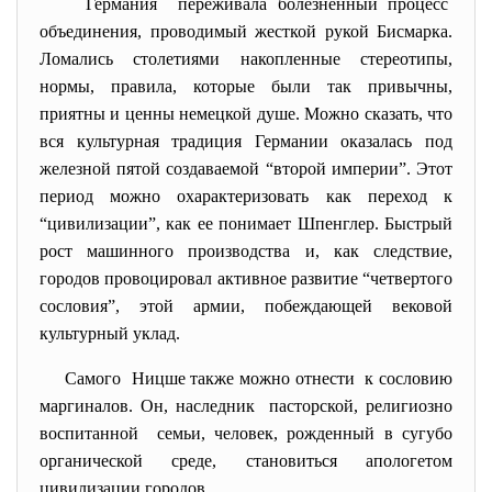
Германия переживала болезненный процесс
объединения, проводимый жесткой рукой Бисмарка.
Ломались столетиями накопленные стереотипы,
нормы, правила, которые были так привычны,
приятны и ценны немецкой душе. Можно сказать, что
вся культурная традиция Германии оказалась под
железной пятой создаваемой “второй империи”. Этот
период можно охарактеризовать как переход к
“цивилизации”, как ее понимает Шпенглер. Быстрый
рост машинного производства и, как следствие,
городов провоцировал активное развитие “четвертого
сословия”, этой армии, побеждающей вековой
культурный уклад.
Самого Ницше также можно отнести к сословию
маргиналов. Он, наследник пасторской, религиозно
воспитанной семьи, человек, рожденный в сугубо
органической среде, становиться апологетом
цивилизации городов.