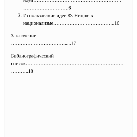
идеи………………………………………………
……………………
….6
Использование идеи Ф. Ницше в
национализме………………………………..16
Заключение………………………………………………
……
……………………….....17
Библиографический
список……………………………………………………
……….
.18