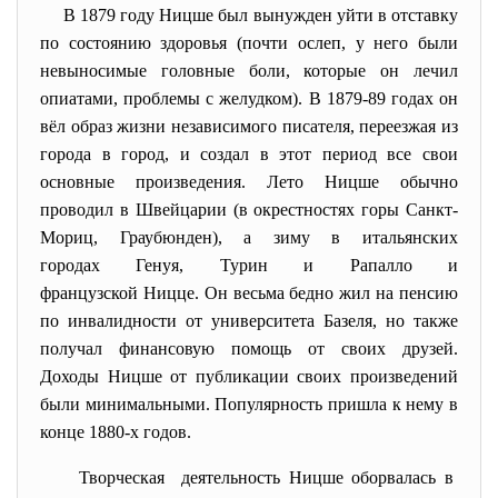
В
1879 году
Ницше был вынужден уйти в отставку
по состоянию здоровья (почти ослеп, у него были
невыносимые головные боли, которые он лечил
опиатами, проблемы с желудком). В 1879-89 годах он
вёл образ жизни независимого писателя, переезжая из
города в город, и создал в этот период все свои
основные произведения. Лето Ницше обычно
проводил в
Швейцарии
(в окрестностях горы Санкт-
Мориц, Граубюнден), а зиму в итальянских
городах
Генуя
,
Турин
и
Рапалло
и
французской
Ницце
. Он весьма бедно жил на пенсию
по инвалидности от университета Базеля, но также
получал финансовую помощь от своих друзей.
Доходы Ницше от публикации своих произведений
были минимальными. Популярность пришла к нему в
конце 1880-х годов.
Творческая деятельность Ницше оборвалась в