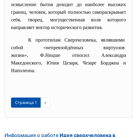
осмысление бытия доходит до наиболее высоких
границ, человек, который полностью самораскрывает
себя, творец, могущественная воля которого
направляет вектор исторического развития.
К прототипам Сверхчеловека, являвшими
собой «непревзойдённых виртуозов
жизни»,
Ф.Ницше
относил
Алекса
ндра
Македонского
,
Юлия Цезаря
,
Чезаре Борджиа
и
Наполеона
.
Страница 1
»
Информация о работе
Идея сверхчеловека в