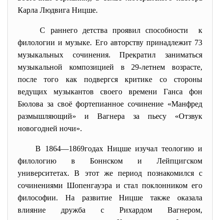
Карла Людвига Ницше.
С раннего детства проявил
способности к
филологии и музыке. Его авторству принадлежит 73
музыкальных сочинения. Прекратил заниматься
музыкальной композицией в 29-летнем возрасте,
после того как подвергся критике со стороны
ведущих музыкантов своего времени
Ганса фон
Бюлова
за своё фортепианное сочинение «Манфред
размышляющий» и
Вагнера
за пьесу «Отзвук
новогодней ночи».
В
1864
—
1869годах
Ницше изучал теологию и
филологию в
Боннском
и
Лейпцигском
университетах
. В этот же период познакомился с
сочинениями
Шопенгауэра
и стал поклонником его
философии. На развитие Ницше также оказала
влияние дружба с
Рихардом Вагнером
,