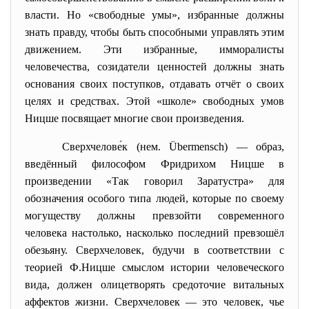
власти. Но «свободные умы», избранные должны
знать правду, чтобы быть способными управлять этим
движением. Эти избранные, имморалисты
человечества, созидатели ценностей должны знать
основания своих поступков, отдавать отчёт о своих
целях и средствах. Этой «школе» свободных умов
Ницше посвящает многие свои произведения.
Сверхчелове́к (
нем.
Überme
nsch) — образ,
введённый философом
Фридрихом Ницше
в
произведении «
Так говорил Заратустра
» для
обозначения особого типа людей, которые по своему
могуществу должны превзойти современного
человека настолько, насколько последний превзошёл
обезьяну. Сверхчеловек, будучи в соответствии с
теорией
Ф.Ницше
смыслом истории человеческого
вида, должен олицетворять средоточие витальных
аффектов жизни. Сверхчеловек — это человек, чье