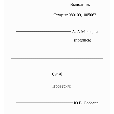
Выполнил:
Студент 080109,1005062
___________________________
А. А Мальцева
(подпись)
______________________________
_______________
(дата)
Проверил:
____________________________
Ю.В. Соболев