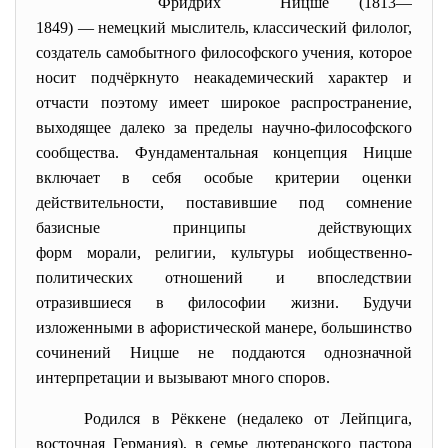
Фри́дрих Ни́цше (
1813
—
1849
) —
немецкий
мыслите
ль
, классический
филолог
,
создатель самобытного
философского
учени
я, которое
носит подчёркнуто неакадемический характер и
отчасти поэтому имеет широкое распространение,
выходящее далеко за пределы научно-философского
сообщества. Фундаментальная концепция Ницше
включает в себя особые критерии оценки
действительности, поставившие под сомнение
базисные принципы действующих
форм
морали
,
религии
,
культуры
и
общественно
-
политических
отн
ошений и впоследствии
отразившиеся в
философии жизни
. Будучи
изложенными в
афористической
манере, большинство
сочинений Ницше не поддаются однозначной
интерпретации и вызывают много споров.
Родился в
Рёккене
(недалеко от
Лейпцига
,
восточная Германия), в семье
лютеранского
пастора