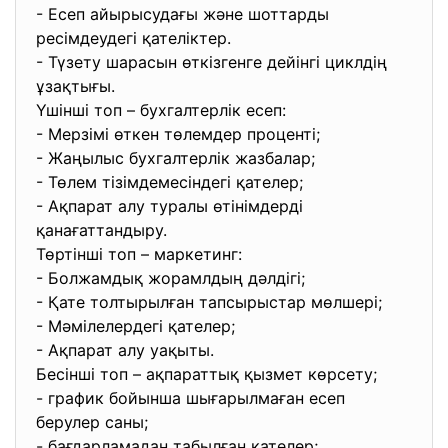
- Есеп айырысудағы және шоттарды
ресімдеудегі қателіктер.
- Түзету шарасын өткізгенге дейінгі циклдің
ұзақтығы.
Үшінші топ – бухгалтерлік есеп:
- Мерзімі өткен төлемдер проценті;
- Жаңылыс бухгалтерлік жазбалар;
- Төлем тізімдемесіндегі қателер;
- Ақпарат алу туралы өтінімдерді
қанағаттандыру.
Төртінші топ – маркетинг:
- Болжамдық жорамлдың дәлдігі;
- Қате толтырылған тапсырыстар мөлшері;
- Мәмілелердегі қателер;
- Ақпарат алу уақыты.
Бесінші топ – ақпараттық қызмет көрсету;
- график бойынша шығарылмаған есеп
берулер саны;
- бағдарламадан табылған қателер;