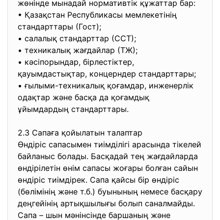
жөнінде мынадай нормативтік құжаттар бар:
• Қазақстан Республикасы мемлекетінің
стандарттары (Гост);
• салалық стандарттар (ССТ);
• техникалық жағдайлар (ТЖ);
• кәсіпорындар, бірлестіктер,
қауымдастықтар, концерндер стандарттары;
• ғылыми-техникалық қоғамдар, инженерлік
одақтар және басқа да қоғамдық
ұйымдардың стандарттары.
2.3 Сапаға қойылатын талаптар
Өндіріс сапасымен тиімділігі арасында тікелей
байланыс болады. Басқадай тең жағдайларда
өндірілетін өнім сапасы жоғары болған сайын
өндіріс тиімдірек. Сапа қайсы бір өндіріс
(бөлімінің және т.б.) буынының немесе басқару
деңгейінің артықшылығы болып саналмайды.
Сапа – шын мәнінсінде баршаның және