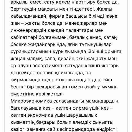
арқылы емес, сату көлемін арттыру болса да.
Зерттеудің мақсаты мен тіндеттері. Жалпы
қабылдағандай, фирма басшысы білімді және
жан – жақты болса да, менеджерлер мен
инженерлердің қандай таланттары мен
қабілеттері болғанымен, бағалық емес, қатаң
бәсеке жағдайларында, яғни тұтынушылар
сұраныстарының құрылымында бірінші орынға
жаңашылдық, сапа, дизайн, жиі жаңарту мен
әр алуан ассортимент, сатудан кейінгі жоғары
деңгейдегі сервис қойылғанда, өз
фирмасында өндірістік шығындар деңгейін
белгілі бір шекарасынан төмен азайту мүмкін
еместігіне көзі жетеді.
Микроэкономика саласындағы мамандардың
бағалауынша кез – келген фирма үшін кез –
келген экономика үшін шаруашылық
қызметтің бағдары болып әлемдік сыныпты
қазіргі заманға сай кәсіпорындарда өндірісті