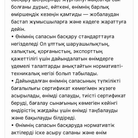
болғаны дұрыс, өйткені, өнімнің барлық
өміршеңдік кезеңін қамтиды — жобалаудан
бастап жұмысшыларға және кәдеге жараттуға
дейін.
• Өнімнің сапасын басқару стандарттауға
негізделеді Ол ұлттық шаруашылықтың,
халықтық, қорғаныстың, экспорттың
қажеттілігі үшін дайындалатын өнімдерге
үдемелі талаптарды анықтайтын нормативті-
техникалық негізі болып табылады.
• Дайындалған өнімнің сапасының түпкілікті
бағалылығы сертификат көмегімен жүзеге
асырылады, өнімді сапауды, тиісті сертификат
беруді, бағалау сынағының көмегіен кейінгі
өндірістің жағдайы үшін өнімді таңбалауды
және бақылауды білдіреді.
• Өнімнің сапасын басқаруда нормативтік
актілерді іске асыру сапаны және өнім