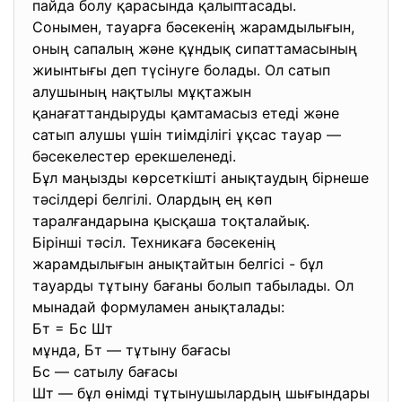
пайда болу қарасында қалыптасады.
Сонымен, тауарға бәсекенің жарамдылығын,
оның сапалың және құндық сипаттамасының
жиынтығы деп түсінуге болады. Ол сатып
алушының нақтылы мұқтажын
қанағаттандыруды қамтамасыз етеді және
сатып алушы үшін тиімділігі ұқсас тауар —
бәсекелестер ерекшеленеді.
Бұл маңызды көрсеткішті анықтаудың бірнеше
тәсілдері белгілі. Олардың ең көп
таралғандарына қысқаша тоқталайық.
Бірінші тәсіл. Техникаға бәсекенің
жарамдылығын анықтайтын белгісі - бұл
тауарды тұтыну бағаны болып табылады. Ол
мынадай формуламен анықталады:
Бт = Бс Шт
мұнда, Бт — тұтыну бағасы
Бс — сатылу бағасы
Шт — бұл өнімді тұтынушылардың шығындары