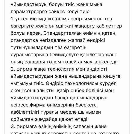
ұйымдастыруы болуы тиіс және мына
параметрлерге сәйкес келуі тиіс:
1. үлкен икемділігі, өнім ассортиментін тез
өзгертуге және өнімді жиі жаңарту қабілеттер
болуы керек. Стандартталған өнімнің қатаң
стандартқа негізделген жаппай өндірісі
тұтынушылардың тез өзгеретін
сұраныстарына бейімделуге қабілетсіз және
оның салдары төлем төлей алмауға әкеледі;
2. фирма жаңа технология мен өндірісті
ұйымдастырудың жаңа нышандарына көшуге
ұмтылуы тиіс. Өндіріс технологиясы күрделі
екені соншалықты, қазір еңбек бөлінісі мен
ұйымдастырудың басқа да нышандарын
әсіресе фирма өнімдерінің бәсекеге
қабілеттілігі туралы мәселе шынымен
қойылған жағдайда қажет етеді;
3. фирмаға өзінің өнімінің сапасын және
сатудан кейінгі сервистің деңгейіне көтеруге