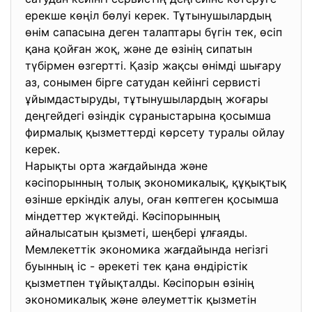
ерекше көңіл бөлуі керек. Тұтынушылардың
өнім сапасына деген талаптары бүгін тек, өсіп
қана қойған жоқ, және де өзінің сипатын
түбірмен өзгертті. Қазір жақсы өнімді шығару
аз, сонымен бірге сатудан кейінгі сервисті
ұйымдастыруды, тұтынушылардың жоғары
деңгейдегі өзіндік сұраныстарына қосымша
фирмалық қызметтерді көрсету туралы ойлау
керек.
Нарықты орта жағдайында және
кәсіпорынның толық экономикалық, құқықтық
өзінше еркіндік алуы, оған көптеген қосымша
міндеттер жүктейді. Кәсіпорынның
айналысатын қызметі, шеңбері ұлғаяды.
Мемлекеттік экономика жағдайында негізгі
буынның іс - әрекеті тек қана өндірістік
қызметпен тұйықталды. Кәсіпорын өзінің
экономикалық және әлеуметтік қызметін