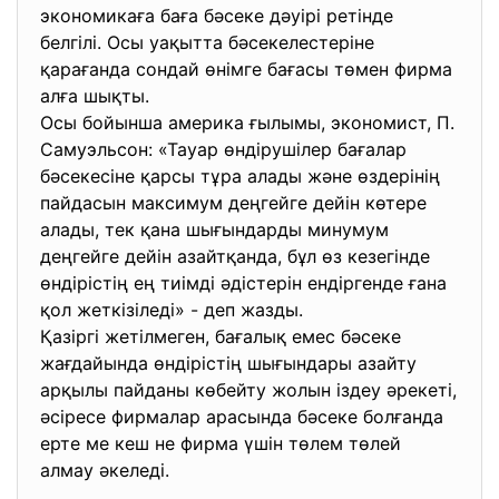
экономикаға баға бәсеке дәуірі ретінде
белгілі. Осы уақытта бәсекелестеріне
қарағанда сондай өнімге бағасы төмен фирма
алға шықты.
Осы бойынша америка ғылымы, экономист, П.
Самуэльсон: «Тауар өндірушілер бағалар
бәсекесіне қарсы тұра алады және өздерінің
пайдасын максимум деңгейге дейін көтере
алады, тек қана шығындарды минумум
деңгейге дейін азайтқанда, бұл өз кезегінде
өндірістің ең тиімді әдістерін ендіргенде ғана
қол жеткізіледі» - деп жазды.
Қазіргі жетілмеген, бағалық емес бәсеке
жағдайында өндірістің шығындары азайту
арқылы пайданы көбейту жолын іздеу әрекеті,
әсіресе фирмалар арасында бәсеке болғанда
ерте ме кеш не фирма үшін төлем төлей
алмау әкеледі.