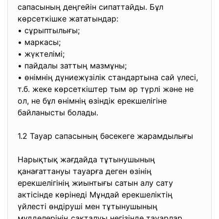
сапасының деңгейін сипаттайды. Бұл
көрсеткішке жататындар:
• сұрыптылығы;
• маркасы;
• жүктелімі;
• пайдалы заттың мазмұны;
• өнімнің дүниежүзілік стандартына сай үлесі,
т.б. жеке көрсеткіштер тым әр түрлі және не
ол, не бұл өнімнің өзіндік ерекшелігіне
байланысты болады.
1.2 Тауар сапасының бәсекеге жарамдылығы
Нарықтық жағдайда тұтынушының
қанағаттануы тауарға деген өзінің
ерекшелігінің жиынтығы сатын алу сату
актісінде көрінеді Мұндай ерекшеліктің
үйлесті өндіруші мен тұтынушының
мүдделерінің сақталуы негізінде тауарлар