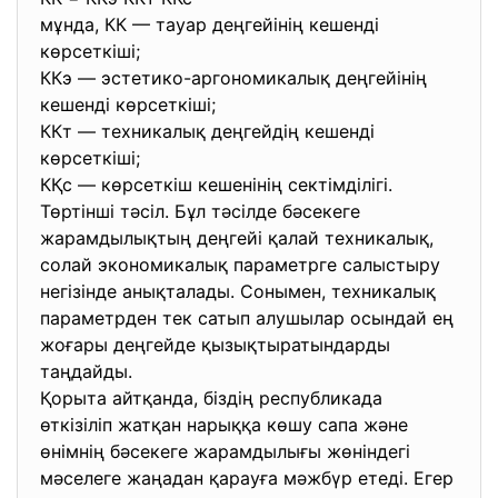
мұнда, КК — тауар деңгейінің кешенді
көрсеткіші;
ККэ — эстетико-аргономикалық деңгейінің
кешенді көрсеткіші;
ККт — техникалық деңгейдің кешенді
көрсеткіші;
КҚс — көрсеткіш кешенінің сектімділігі.
Төртінші тәсіл. Бұл тәсілде бәсекеге
жарамдылықтың деңгейі қалай техникалық,
солай экономикалық параметрге салыстыру
негізінде анықталады. Сонымен, техникалық
параметрден тек сатып алушылар осындай ең
жоғары деңгейде қызықтыратындарды
таңдайды.
Қорыта айтқанда, біздің республикада
өткізіліп жатқан нарыққа көшу сапа және
өнімнің бәсекеге жарамдылығы жөніндегі
мәселеге жаңадан қарауға мәжбүр етеді. Егер