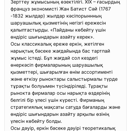
Зерттеу жұмысының өзектілігі. ХІХ – ғасырдың
француз экономисті Жан Батист Сәй (1767
-1832 жылдар) жылдар кәсіпорыннның
шаруашылық қызметінің негізгі ережесін
қалыптастырды. «Пайданы көбейту үшін
өндіріс шығындарын азайту керек».
Осы классикалық ереже еркін, жетілген
нарықтық бәсеке жағдайында бас тартпай
жұмыс істеді. Бұл жағдай сол кездегі
өнеркәсіп фирмаларының шаруашылық
қызметтері, шығарылған өнім ассортименті
және өткізу рыноктары салыстырмалы түрде
тұрақты болуымен түсіндіріледі. Тұрақты
рынокта фирмалар осы нарықта өздерінің
белгілі бір үлесі үшін күресті. Фирманың
стратегиялық мақсаты сатуда бағаларды және
өндіріс шығындарын азайту арқылы өзінің
үлесін көбейту болды.
Осы дәуір, еркін бәсеке дәуірі теоретикалық