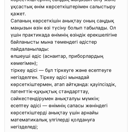
ұқсастық өнім көрсеткіштерімен салыстыру
қажет.
Сапаның көрсеткішін анықтау оның саңдық
маңызын өзін өзі түсіну болып табылады. Ол
үшін практикада өнімнің өзіндік ерекшелігіне
байланысты мына төмендегі әдістер
пайдаланылады:
өлшеуші әдіс (аснаитар, приборлардың
көмегімен);
тіркеу әдісі — бұл тіркеуге және есептеуге
негізделген. Тіркеу әдісі мынадай
көрсеткіштермен, атап айтқанда: қауіпсіздік,
патенттік-құқықтық стандарттау,
сәйкестендірумен анықталуы мүмкін;
есептеу әдісі — өнімнің сапасы жөніндегі
көрсеткіштерді анықтау үшін арнайы
математикалық үлгілерді қолдануға
негізделеді;