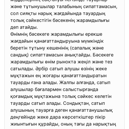
және тұтынушылар талабының сипаттамасын,
сол сияқты нарық жағдайында тауардың
толық сәйкестігін бәсекенің жарамдылығы
деп атайды.
Өнімнің бәсекеге жарамдылығы ерекше
жағдайын қанағаттандыруына мүмкіндік
беретін тұтыну кешенінің (сапалық және
сандық) сипаттамасын анықтайды. Бәсекеге
жарамдылығы өнім рынокта жеңіл және тез
сатылады. Әрбір сатып алушы өзінің жеке
мұқтажын ең жоғары қанағаттандыратын
тауарды ғана алады. Жалпы алғанда, сатып
алушылар бағалармен салыстырғанда
қоғамдық мұқтажына толық сәйкес келетін
тауарды сатып алады. Сондықтан, сатып
алушының тауарға деген қанағаттанушылық
деңгейінде жеке дара көрсеткіштер пікір
жиынтығын құрайды, оның тағы да нарықтың