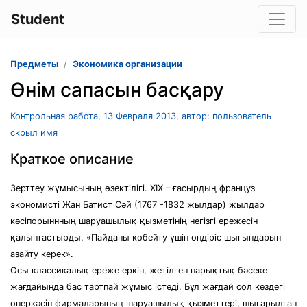
Student
Предметы
Экономика организации
Өнім сапасын басқару
Контрольная работа, 13 Февраля 2013, автор: пользователь
скрыл имя
Краткое описание
Зерттеу жұмысының өзектілігі. ХІХ – ғасырдың француз
экономисті Жан Батист Сәй (1767 -1832 жылдар) жылдар
кәсіпорыннның шаруашылық қызметінің негізгі ережесін
қалыптастырды. «Пайданы көбейту үшін өндіріс шығындарын
азайту керек».
Осы классикалық ереже еркін, жетілген нарықтық бәсеке
жағдайында бас тартпай жұмыс істеді. Бұл жағдай сол кездегі
өнеркәсіп фирмаларының шаруашылық қызметтері, шығарылған