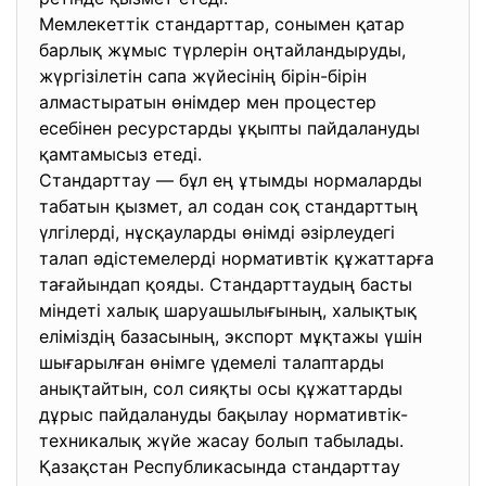
Мемлекеттік стандарттар, сонымен қатар
барлық жұмыс түрлерін оңтайландыруды,
жүргізілетін сапа жүйесінің бірін-бірін
алмастыратын өнімдер мен процестер
есебінен ресурстарды ұқыпты пайдалануды
қамтамысыз етеді.
Стандарттау — бұл ең ұтымды нормаларды
табатын қызмет, ал содан соқ стандарттың
үлгілерді, нұсқауларды өнімді әзірлеудегі
талап әдістемелерді нормативтік құжаттарға
тағайындап қояды. Стандарттаудың басты
міндеті халық шаруашылығының, халықтық
еліміздің базасының, экспорт мұқтажы үшін
шығарылған өнімге үдемелі талаптарды
анықтайтын, сол сияқты осы құжаттарды
дұрыс пайдалануды бақылау нормативтік-
техникалық жүйе жасау болып табылады.
Қазақстан Республикасында стандарттау