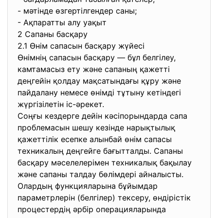
- мәтінде өзгертілгендер саны;
- Ақпаратты алу уақыт
2 Сапаны басқару
2.1 Өнім сапасын басқару жүйесі
Өнімнің сапасын басқару — бұл белгілеу,
камтамасыз ету және сапаның қажетті
деңгейін қолдау мақсатындағы құру және
пайдалану немесе өнімді тұтыну кетіндегі
жүргізілетін іс-әрекет.
Соңғы кездерге дейін кәсіпорындарда сапа
проблемасын шешу кезінде нарықтылық
қажеттілік есепке алынбай өнім сапасы
техникалың деңгейге бағытталды. Сапаны
басқару мәселелерімен техникалық бақылау
және сапаны талдау бөлімдері айналысты.
Олардың функцияларына бұйымдар
параметрлерін (белгілер) тексеру, өндірістік
процестердің әрбір операцияларында