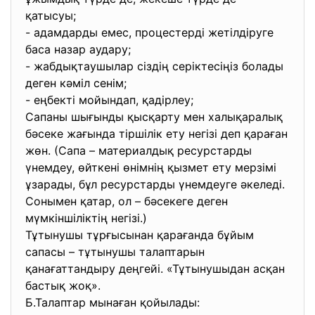
қатысуы;
- адамдарды емес, процестерді жетілдіруге
баса назар аудару;
- жабдықтаушылар сіздің серіктесіңіз болады
деген кәміл сенім;
- еңбекті мойындап, қадірлеу;
Сапаны шығынды қысқарту мен халықаралық
бәсеке жағында тіршілік ету негізі деп қараған
жөн. (Сапа – материалдық ресурстарды
үнемдеу, өйткені өнімнің қызмет ету мерзімі
ұзарады, бұл ресурстарды үнемдеуге әкеледі.
Сонымен қатар, ол – бәсекеге деген
мүмкіншіліктің негізі.)
Тұтынушы тұрғысынан қарағанда бұйым
сапасы – тұтынушы талаптарын
қанағаттандыру деңгейі. «Тұтынушыдан асқан
бастық жоқ».
Б.Талаптар мынаған қойылады: