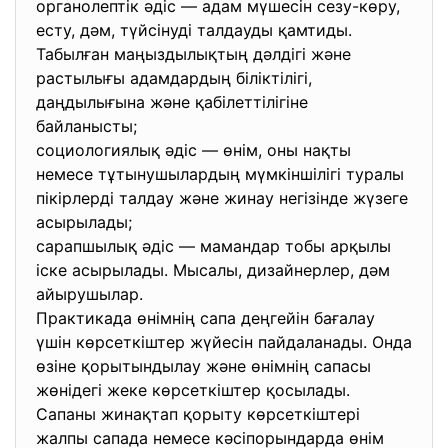
органолептік әдіс — адам мүшесін сезу-көру,
есту, дәм, түйсінуді талдауды қамтиды.
Табылған маңыздылықтың дәлдігі және
растылығы адамдардың біліктілігі,
даңдылығына және қабілеттілігіне
байланысты;
социологиялық әдіс — өнім, оны нақты
немесе тұтынушылардың мүмкіншілігі туралы
пікірлерді талдау және жинау негізінде жүзеге
асырылады;
сарапшылық әдіс — мамандар тобы арқылы
іске асырылады. Мысалы, дизайнерлер, дәм
айырушылар.
Практикада өнімнің сапа деңгейін бағалау
үшін көрсеткіштер жүйесін пайдаланады. Онда
өзіне қорытындылау және өнімнің сапасы
жөнідегі жеке көрсеткіштер қосылады.
Сапаны жинақтап қорыту көрсеткіштері
жалпы сапада немесе кәсіпорындарда өнім