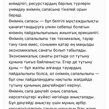
өнімділігі, ресурстардың барлық түрлерін
үнемдеу өнімнің сапасына тікелей орын
береді.
Өнімнің сапасы — бұл белгілі мұқтаждылықты
қанағаттандыруға үлкен себепші болатын
өнімнің пайдалылығының жиынтық ерекшелігі.
Өнімнің сапалылығы тек техникалық, тауар
тану ғана емес, сонымен қатар ең маңызды
экономикалық санаты болып табылады.
Экономикалық санаты ретінде ол тұтыну
құнына тығыз байланысты. Егер де тұтыну
құны — бұл жалпы алғанда тауардың
пайдалылығы болса, ал онімнің сапалылығы —
бұл оны пайдаланудағы нақтылы жағдайда
тұтыну құнының деңгейіндегі көрінуі.
Өнімнің сапа деңгейі оның сапалық
көрсеткіштері жүйесі негізінде анықталады.
Бұл деңгейді анықтау үшін мұның әрбір
көрсеткіштерінің сандық маңызын білу және