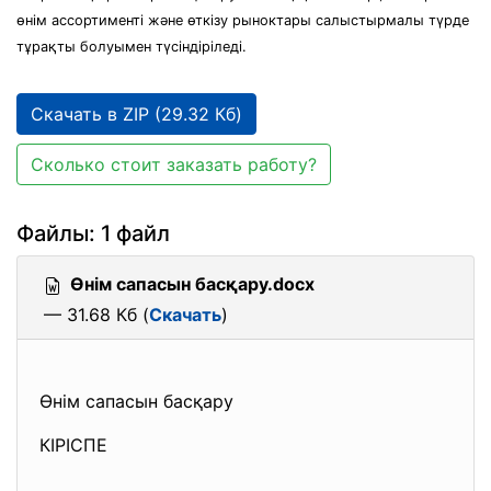
өнім ассортименті және өткізу рыноктары салыстырмалы түрде
тұрақты болуымен түсіндіріледі.
Скачать в ZIP (29.32 Кб)
Сколько стоит заказать работу?
Файлы: 1 файл
Өнім сапасын басқару.docx
— 31.68 Кб (
Скачать
)
Өнім сапасын басқару
КІРІСПЕ