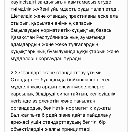
қауіпсіздігі заңдылығын қамтамасыз етуде
тиімділік жүйені ұйымдастыруды талап етеді.
Шетелдік және отандық практиканы еске ала
отырып, құрылған өнімнің сапасын
бақылаудың нормативтік-құқықтық базасы
Қазақстан Республикасының аумағында
адамдардың және жеке тұлғалардың
құқықтарының бұзылуында құқықтарын және
мүдделерін қорғаудан тұрады.
2.2 Стандарт және стандарттау ұғымы
Стандарт — бұл қағида бойынша көптеген
мүдделі жақтардың елеулі моселелерге
қарсылық білдіруді сипаттайтын, келісуішлік
негізінде әзірленетіи және танылған
органдардың бөкітетін норматитік құжаты.
Бұл жалпыға бірдей және қайта пайдалану
ережесі үшін стандарттаудың белгілі бір
объектілердің жалпы принциптері,