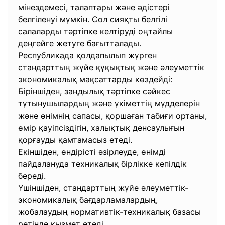
мінездемесі, талаптары және әдістері
белгіленуі мүмкін. Сол сияқты белгілі
салаларды тәртіпке келтіруді оңтайлы
деңгейге жетуге бағытталады.
Республикада қолдапылып жүрген
стандарттың жүйе құқықтық және әлеуметтік
экономикалық мақсаттарды көздейді:
Біріншіден, заңдылық тәртіпке сәйкес
тұтынушылардың және үкіметтің мүдделерін
және өнімнің сапасы, қоршаған табиғи ортаны,
өмір қауіпсіздігін, халықтық денсаулығын
қорғауды қамтамасыз етеді.
Екіншіден, өндірісті әзірлеуде, өнімді
пайдалануда техникалық бірлікке кепілдік
береді.
Үшіншіден, стандарттың жүйе әлеуметтік-
экономикалық бағдарламалардың,
жобалаудың нормативтік-техникалық базасы
ретінде қызмет етеді.