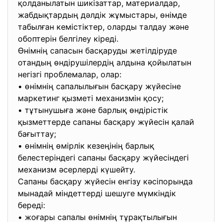
қолданылатын шикізаттар, материалдар,
жабдықтардың дәлдік жұмыстары, өнімде
табылған кемістіктер, оларды талдау және
обоптерін белгілеу кіреді.
Өнімнің сапасын басқаруды жетілдіруде
отандың өндірушілердің алдына қойылатын
негізгі проблемалар, олар:
• өнімнің сапалылығын басқару жүйесіне
маркетинг қызметі механизмін қосу;
• тұтынушыға және барлық өндірістік
қызметтерде сапаны басқару жүйесін қалай
бағыттау;
• өнімнің өмірлік кезеңінің барлық
белестеріндегі сапаны басқару жүйесіндегі
механизм әсерлерді күшейту.
Сапаны басқару жүйесін енгізу кәсіпорында
мынадай міндеттерді шешуге мүмкіндік
береді:
• жоғары сапалы өнімнің тұрақтылығын