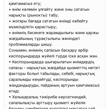
қамтамасыз ету;
• өнім көлемін ұлғайту және оны сататын
нарықты (рынокты) табу;
• жоғары бағада сататын өнімді көбейту
мүмкінділігін қарастыру;
• өнімнің бәсекеге жарамдылығы және қаржы
жағдайының тұрақтылығы жөніндегі
проблемаларды шешу.
Сонымен, өнімнің сапасын басқару әрбір
кәсіпорындарда жүйелі түрде іске асқан жөн.
• Кәсіпорындарда шығарылатын өнімдердің
сапасы - нарықтық жағдайда қызметтің негізгі
факторы болып табылады, себебі, нарықтық
саралымды кеңейтуді, кәсіпорынды
жаңдандыруды, пайданың артуын қамтамасыз
етеді.
• Халықаралық тәжірибе көрсеткендей,
сапалылықты арттыру қызметі жүйелік
басқару шеңберінде жүргізілуі мақсатқа сай