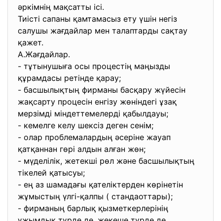
әркімнің мақсатты ісі.
Тиісті сапаны қамтамасыз ету үшін негіз
салушы жағдайлар мен талаптарды сақтау
қажет.
А.Жағдайлар.
- тұтынушыға осы процестің маңызды
құрамдасы ретінде қарау;
- басшылықтың фирманы басқару жүйесін
жақсарту процесін енгізу жөніндегі ұзақ
мерзімді міндеттемелерді қабылдауы;
- кемелге келу шексіз деген сенім;
- олар проблемалардың әсеріне жауап
қатқаннан гөрі алдын алған жөн;
- мүделілік, жетекші рөл және басшылықтың
тікелей қатысуы;
- ең аз шамадағы қателіктерден көрінетін
жұмыстың үлгі-қалпы ( стандаоттары);
- фирманың барлық қызметкерлерінің
ұжымдық түрде де, жекеше түрде де