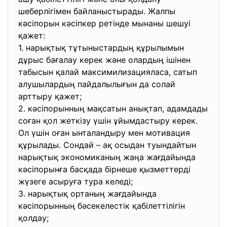
шеберлігімен байланыстырады. Жалпы
кәсіпорын кәсіпкер ретінде мынаны шешуі
қажет:
1. нарықтық тұтыныстардың құрылымын
дұрыс бағалау керек және олардың ішінен
табысын қалай максимилизацияласа, сатып
алушылардың пайдалылығын да солай
арттыру қажет;
2. кәсіпорынның мақсатын анықтап, адамдады
соған қол жеткізу үшін ұйымдастыру керек.
Ол үшін оған ынталандыру мен мотивация
құрылады. Сондай – ақ осыдан туындайтын
нарықтық экономиканың жаңа жағдайында
кәсіпорынға басқада бірнеше қызметтерді
жүзеге асыруға тура келеді;
3. нарықтық ортаның жағдайында
кәсіпорынның бәсекелестік қабілеттілігін
қолдау;