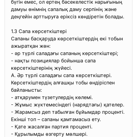
бүгін емес, ол ертең бәсекелестік нарығының
дамуы өнімнің сапалық даму серпінің және
деңгейін арттыруға еріксіз көндіретін болады.
1.3 Сапа көрсеткіштері
Сапаны басқаруда көрсеткіштердің екі тобын
ажыратқан жөн:
- әр түрлі саладағы сапаның көрсеткіштері;
- нақты позициялар бойынша сапа
көрсеткіштерінің жүйесі.
А. Әр түрлі саладағы сапа көрсеткіштері.
Көрсеткіштердің алғашқы тобы өндіріспен
байланысты:
- атқарумен түзетулердің көлемі.
- Жұмыс жүктемесіндегі (нарядтағы) қателер.
- Жарамсыз деп табылған бұйымдар проценті.
Екінші топ – сапаны қамтамасыз ету.
- Қате жасалған партия проценті.
- Құрылымды өзгерту мөлшері.