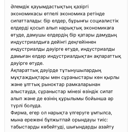
Әлемдік қауымдастықтың қазіргі
экономикасы өтпелі экономика ретінде
сипатталады: бір елдер, бұрынғы социалистік
елдерді қосып алып нарықтық экономикаға
өтуде, дамушы елдердің бір қатары дамудың
индустриалдыға дейінгі деңгейіннен
индустриалды дәуірге өтуде, индустриалды
дамыған елдер индустриалдықтан ақпараттық
дәуірге өтуде.
Ақпараттық дәуірде тұтынушылардың
мұқтаждықтары мен сұраныстары көн қырлы
және ұлттық рыноктар рамкаларынан
алыстауда, сұраныстар мінезі өзіндік сипат
алып және де өзінің құрылымы бойынша әр
түрлі болуда.
Фирма, егер ол нарықта үлгеруге ұмтылса,
мына ережені бұлжытпай орындауы тиіс:
табыстарды көбейтуді, шығындарды азайту