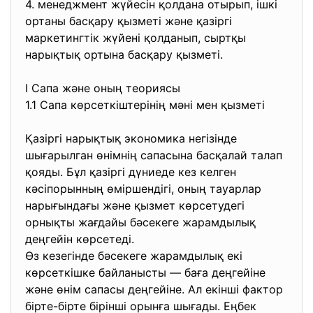
4. менеджмент жүйесін қолдана отырып, ішкі
ортаны басқару қызметі және қазіргі
маркетингтік жүйені қолданып, сыртқы
нарықтық ортына басқару қызметі.
І Сапа және оның теориясы
1.1 Сапа көрсеткіштерінің мәні мен қызметі
Қазіргі нарықтық экономика негізінде
шығарылган өнімнің сапасына басқалай талап
қояды. Бұл қазіргі дүниеде кез келген
кәсіпорынның өміршендігі, оның тауарлар
нарығындағы және қызмет көрсетудегі
орнықты жағдайы бәсекеге жарамдылық
деңгейін көрсетеді.
Өз кезегінде бәсекеге жарамдылық екі
көрсеткішке байланысты — баға деңгейіне
және өнім сапасы деңгейіне. Ал екінші фактор
бірте-бірте бірінші орынға шығады. Еңбек