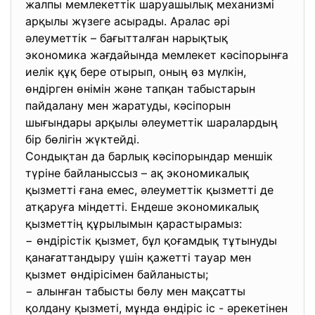
жалпы мемлекеттік шаруашылық механизмі
арқылы жүзеге асырады. Аралас әрі
әлеуметтік – бағытталған нарықтық
экономика жағдайында мемлекет кәсіпорынға
иелік құқ бере отырып, оның өз мүлкін,
өндірген өнімін және тапқан табыстарын
пайдалану мен жаратуды, кәсіпорын
шығындары арқылы әлеуметтік шаралардың
бір бөлігін жүктейді.
Сондықтан да барлық кәсіпорындар меншік
түріне байланыссыз – ақ экономикалық
қызметті ғана емес, әлеуметтік қызметті де
атқаруға міндетті. Ендеше экономикалық
қызметтің құрылымын қарастырамыз:
− өндірістік қызмет, бұл қоғамдық тұтынуды
қанағаттандыру үшін қажетті тауар мен
қызмет өндірісімен байланысты;
− алынған табысты бөлу мен мақсатты
қолдану қызметі, мұнда өндіріс іс - әрекетінен