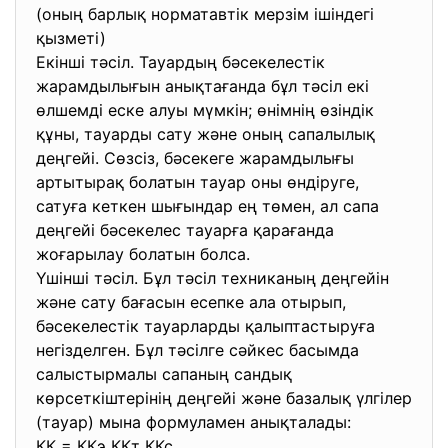
(оның барлық норматавтік мерзім ішіндегі
қызметі)
Екінші тәсіл. Тауардың бәсекелестік
жарамдылығын анықтағанда бұл тәсіл екі
өлшемді еске алуы мүмкін; өнімнің өзіндік
құны, тауарды сату және оның сапалылық
деңгейі. Сөзсіз, бәсекеге жарамдылығы
артытырақ болатын тауар оны өндіруге,
сатуға кеткен шығындар ең төмен, ал сапа
деңгейі бәсекелес тауарға қарағанда
жоғарылау болатын болса.
Үшінші тәсіл. Бұл тәсіл техниканың деңгейін
және сату бағасын есепке ала отырып,
бәсекелестік тауарларды қалыптастыруға
негізделген. Бұл тәсілге сәйкес басымда
салыстырмалы сапаның сандық
көрсеткіштерінің деңгейі және базалық үлгілер
(тауар) мына формуламен анықталады:
КК = ККэ ККт ККс