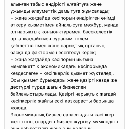
алынған табыс өндірісті ұлғайтуға және
ұжымды әлеуметтік дамытуға жұмсалады;
− жаңа жағдайда кәсіпорын өндірілген өнімді
өткеру қызметімен айналысуға мәжбүр, мұнда
ол нарықтық конъюнктурамен, бәсекелестік
орта жағдайымен сұраным төлем
қабілеттілігімен және нарықтық ортаның
басқа да фактормен есептесуі керек;
− жаңа жағдайда кәсіпорын иығына
мемлекеттік экономикадағы кәсіпорында
кездеспеген – кәсіпкерлік қызмет жүктеледі.
Осы қызмет бұрындары және қазіргі кезде же
дәстүрлі түрде шағын бизнеспен
байланыстырылады. Қазіргі нарықтық жағдай
кәсіпкерлік жайлы ескі көзқарасты барынша
жоюда.
Экономикалық бизнес саласындағы кәсіпкер
жетістігін, олардың бизнес жүргізу мүмкіндігін
ашу қабілеттілігі және оны қолдану