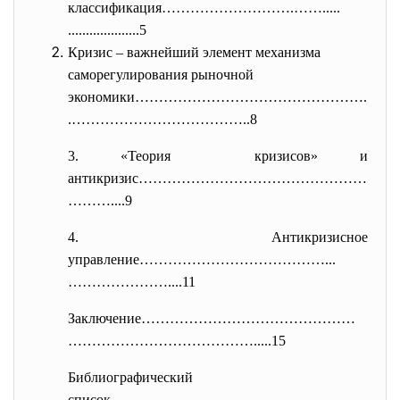
классификация……………………….…….....
....................5
Кризис – важнейший элемент механизма
саморегулирования рыночной
экономики………………………………………….
.………
………………………..8
3. «Теория кризисов» и
антикризис…………………………………………
……….
...9
4. Антикризисное
управление…………………………………...
…………
………....11
Заключение………………………………………
……………
…………………….....15
Библиографический
список…………………………………………........