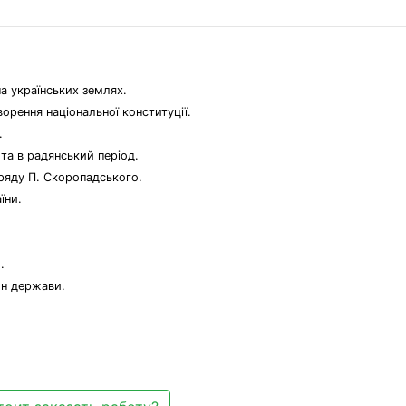
на українських землях.
орення національної конституції.
.
 та в радянський період.
уряду П. Скоропадського.
їни.
.
он держави.