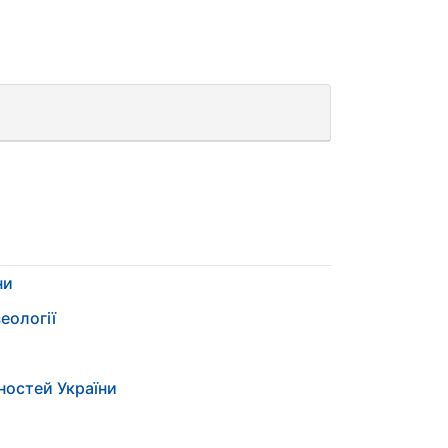
ни
еології
ностей України