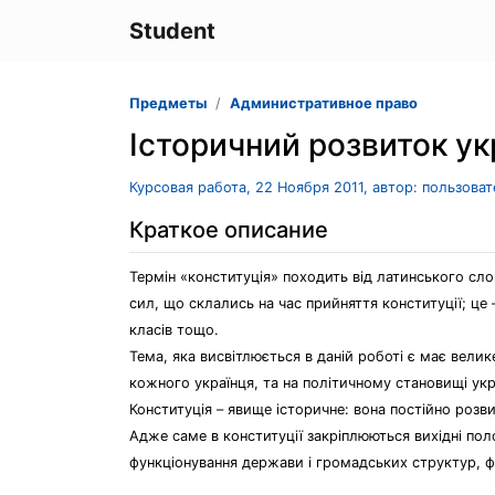
Student
Предметы
Административное право
Історичний розвиток ук
Курсовая работа, 22 Ноября 2011, автор: пользова
Краткое описание
Термін «конституція» походить від латинського слов
сил, що склались на час прийняття конституції; це 
класів тощо.
Тема, яка висвітлюється в даній роботі є має велик
кожного українця, та на політичному становищі укра
Конституція – явище історичне: вона постійно розв
Адже саме в конституції закріплюються вихідні пол
функціонування держави і громадських структур, ф