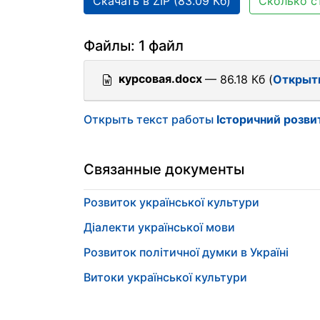
Скачать в ZIP (83.09 Кб)
Сколько с
Файлы: 1 файл
курсовая.docx
— 86.18 Кб (
Открыт
Открыть текст работы
Історичний розвит
Связанные документы
Розвиток української культури
Діалекти української мови
Розвиток політичної думки в Україні
Витоки української культури