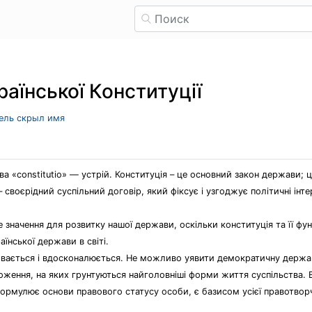
раїнської Конституції
тель скрыл имя
а «constitutio» — устрій. Конституція – це основний закон держави; 
– своєрідний суспільний договір, який фіксує і узгоджує політичні інт
е значення для розвитку нашої держави, оскільки конституція та її ф
їнської держави в світі.
ивається і вдосконалюється. Не можливо уявити демократичну державу 
оження, на яких грунтуються найголовніші форми життя суспільства. В
ормулює основи правового статусу особи, є базисом усієї правотворчо