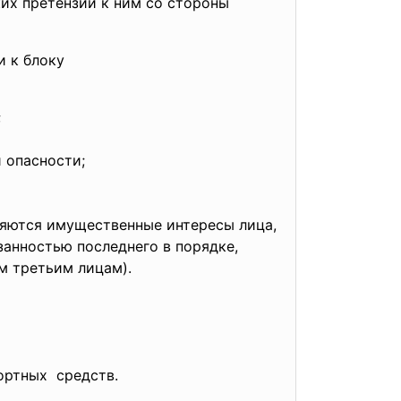
ких претензий к ним со стороны
и к блоку
;
 опасности;
ляются имущественные интересы лица,
занностью последнего в порядке,
м третьим лицам).
ортных средств.