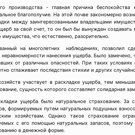
го производства - главная причина беспокойства
альное благополучие. На этой почве закономерно воз
адки между заинтересованными владельцами имущест
щерб за свой счет, то он был бы вынужден создавать
 имущества, что естественно, разорительно.
анный на многолетних наблюдениях, позволил сде
 неравномерности нанесения ущерба. Было замечено, ч
авших от различных опасностей. При таких условиях
тно сглаживает последствия стихии и других случайно
хозяйств участвует в раскладке ущерба, тем меньша
хование, сущность которого составляет солидарная за
ладки ущерба было натуральное страхование. За сч
ов, формируемых путем натуральных подушных взносо
ским хозяйствам. Однако такое страхование огра
емых с его помощью натуральных запасов, поэтому
ованию в денежной форме.