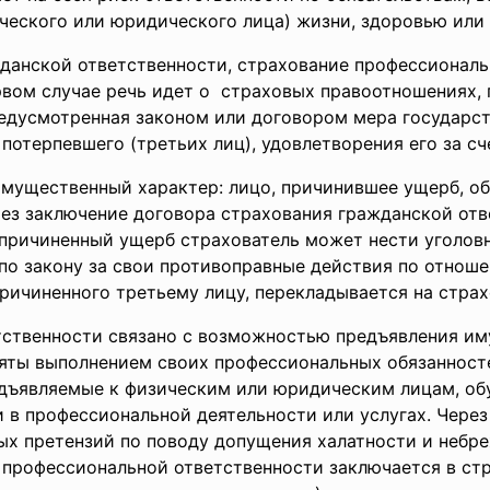
ческого или юридического лица) жизни, здоровью или
жданской
ответственности, страхование профессиональ
рвом случае речь идет о страховых правоотношениях, 
редусмотренная законом или договором мера государс
потерпевшего (третьих лиц), удовлетворения его за сч
имущественный характер: лицо, причинившее ущерб, о
ерез заключение договора страхования гражданской от
 причиненный ущерб страхователь может нести уголов
я по закону за свои противоправные действия по отнош
ричиненного третьему лицу, перекладывается на стра
тственности связано с возможностью предъявления им
няты выполнением своих профессиональных обязанност
едъявляемые к физическим или юридическим лицам, о
 в профессиональной деятельности или услугах. Чере
х претензий по поводу допущения халатности и небре
 профессиональной ответственности заключается в ст