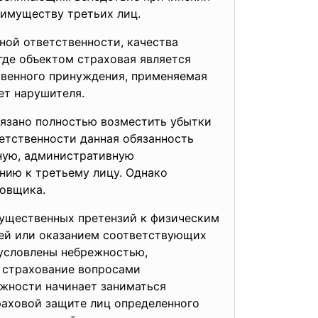
 имуществу третьих лиц.
ной ответственности, качества
где объектом страховая является
твенного принуждения, применяемая
ет нарушителя.
бязано полностью возместить убытки
ветственности данная обязанность
ную, административную
ению к третьему лицу. Однако
ховщика.
ущественных претензий к физическим
ей или оказанием соответствующих
бусловлены небрежностью,
з страхование вопросами
жности начинает заниматься
раховой защите лиц определенного