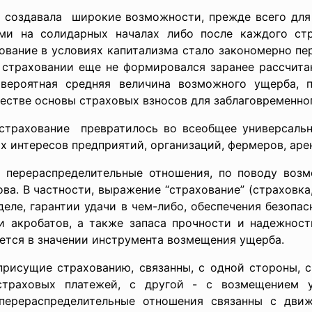
 создавала широкие возможности, прежде всего для 
ми на солидарных началах либо после каждого стр
хование в условиях капитализма стало закономерно пе
м страховании еще не формировался заранее рассчит
вероятная средняя величина возможного ущерба, 
честве основы страховых взносов для заблаговременн
страхование превратилось во всеобщее универсаль
х интересов предприятий, организаций, фермеров, аре
перераспределительные отношения, по поводу возм
ва. В частности, выражение “страхование” (страховка
деле, гарантии удачи в чем-либо, обеспечения безопа
 и акробатов, а также запаса прочности и надежност
яется в значении инструмента возмещения ущерба.
присущие страхованию, связанны, с одной стороны, 
траховых платежей, с другой - с возмещением 
 перераспределительные отношения связанны с дв