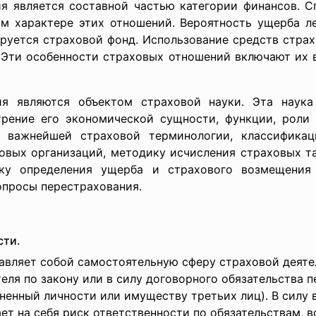
ия является составной частью категории финансов. 
ом характере этих отношений. Вероятность ущерба л
уется страховой фонд. Использование средств страх
. Эти особенности страховых отношений включают их 
ия являются объектом страховой науки. Эта наука
трение его экономической сущности, функции, роли
е важнейшей страховой терминологии, классификац
овых организаций, методику исчисления страховых т
ику определения ущерба и страхового возмещения 
опросы перестрахования.
сти.
авляет собой самостоятельную сферу страховой деяте
еля по закону или в силу договорного обязательства 
иненный личности или имуществу третьих лиц). В сил
т на себя риск ответственности по обязательствам, 