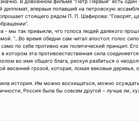
означно. В довоенном фильме “Петр Первый” есть один
й дипломат, впервые попавший на петровскую ассамбле
опрошает стоящего рядом П. П. Шафирова: “Говорят, ца
 обращении”.
а - мы так привыкли, что голоса людей далекого прош
мой. “...Во время обедни сам читал апостол: голос сип
 само по себе противно как политический принцип. Его
 в котором эта противоестественная сила соединяетс
пролом во имя общего блага, рискуя разбиться о неодо
ной весенней грозой, которая, ломая вековые деревья,
вила история. Им можно восхищаться, можно осуждать, 
чности, Россия была бы совсем другой – лучше ли, хуж