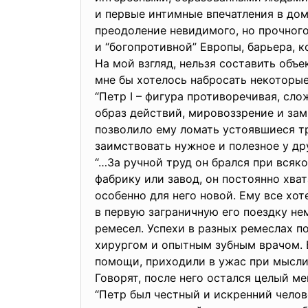
и первые интимные впечатления в доме
преодоление невидимого, но прочного
и “богопротивной” Европы, барьера, 
На мой взгляд, нельзя составить объе
мне бы хотелось набросать некоторые
“Петр I – фигура противоречивая, сло
образ действий, мировоззрение и зам
позволило ему ломать устоявшиеся т
заимствовать нужное и полезное у д
“…За ручной труд он брался при всяк
фабрику или завод, он постоянно хва
особенно для него новой. Ему все хо
в первую заграничную его поездку не
ремесел. Успехи в разных ремеслах п
хирургом и опытным зубным врачом. 
помощи, приходили в ужас при мысли,
Говорят, после него остался целый м
“Петр был честный и искренний челов