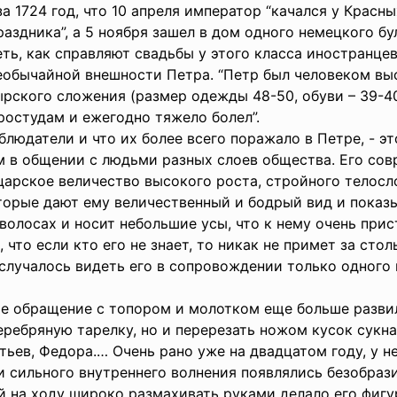
а 1724 год, что 10 апреля император “качался у Красн
аздника”, а 5 ноября зашел в дом одного немецкого бу
ь, как справляют свадьбы у этого класса иностранце
необычайной внешности Петра. “Петр был человеком вы
рского сложения (размер одежды 48-50, обуви – 39-40)
ростудам и ежегодно тяжело болел”.
блюдатели и что их более всего поражало в Петре, - э
м в общении с людьми разных слоев общества. Его сов
 царское величество высокого роста, стройного телосл
торые дают ему величественный и бодрый вид и показ
волосах и носит небольшие усы, что к нему очень прис
то если кто его не знает, то никак не примет за столь
 случалось видеть его в сопровождении только одного 
ое обращение с топором и молотком еще больше развил
еребряную тарелку, но и перерезать ножом кусок сукна
тьев, Федора.… Очень рано уже на двадцатом году, у не
 сильного внутреннего волнения появлялись безобрази
 на ходу широко размахивать руками делало его фигу