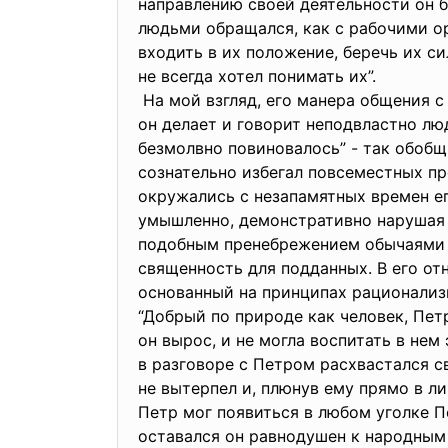
направлению своей деятельности он б
людьми обращался, как с рабочими ору
входить в их положение, беречь их си
не всегда хотел понимать их”.
На мой взгляд, его манера общения с 
он делает и говорит неподвластно люд
безмолвно повиновалось” - так обобщи
сознательно избегал повсеместных п
окружались с незапамятных времен ег
умышленно, демонстративно нарушая 
подобным пренебрежением обычаями о
священность для подданных. В его о
основанный на принципах рационали
“Добрый по природе как человек, Петр
он вырос, и не могла воспитать в не
в разговоре с Петром расхвастался с
не вытерпел и, плюнув ему прямо в л
Петр мог появиться в любом уголке П
оставался он равнодушен к народным 