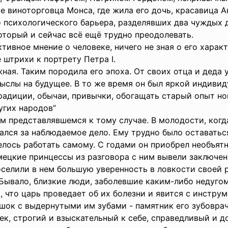
 виноторговца Монса, где жила его дочь, красавица Ан
 психологического барьера, разделявших два чуждых д
который и сейчас всё ещё трудно преодолевать.
ктивное мнение о человеке, ничего не зная о его хара
 штрихи к портрету Петра I.
жная. Таким породила его эпоха. От своих отца и деда
ыслы на будущее. В то же время он был яркой индивид
радиции, обычаи, привычки, обогащать старый опыт н
ругих народов”
ом представлявшемся к тому случае. В молодости, когд
тался за наблюдаемое дело. Ему трудно было оставать
телось работать самому. С годами он приобрел необъят
мецкие принцессы из разговора с ним вывели заключени
оселили в нем большую уверенность в ловкости своей р
Бывало, близкие люди, заболевшие каким-либо недуго
 что царь проведает об их болезни и явится с инструм
ешок с выдернутыми им зубами - памятник его зубоврач
ек, строгий и взыскательный к себе, справедливый и д