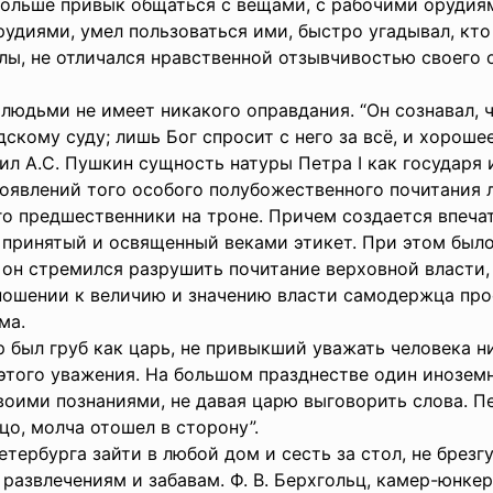
ольше привык общаться с вещами, с рабочими орудиям
диями, умел пользоваться ими, быстро угадывал, кто н
лы, не отличался нравственной отзывчивостью своего о
людьми не имеет никакого оправдания. “Он сознавал, ч
скому суду; лишь Бог спросит с него за всё, и хорошее
л А.С. Пушкин сущность натуры Петра I как государя и
роявлений того особого полубожественного почитания 
о предшественники на троне. Причем создается впечат
принятый и освященный веками этикет. При этом было
н стремился разрушить почитание верховной власти, 
тношении к величию и значению власти самодержца про
зма.
 был груб как царь, не привыкший уважать человека ни 
м этого уважения. На большом празднестве один инозем
воими познаниями, не давая царю выговорить слова. П
ицо, молча отошел в сторону”.
етербурга зайти в любой дом и сесть за стол, не брез
развлечениям и забавам. Ф. В. Берхгольц, камер-юнкер