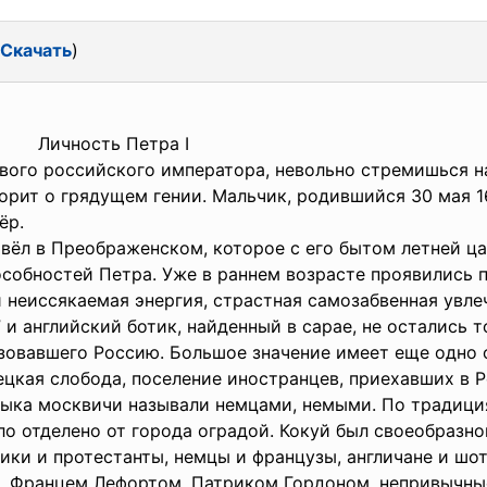
Скачать
)
Личность Петра I
вого российского императора, невольно стремишься н
ворит о грядущем гении. Мальчик, родившийся 30 мая 1
тёр.
вёл в Преображенском, которое с его бытом летней ца
особностей Петра. Уже в раннем возрасте проявились 
 неиссякаемая энергия, страстная самозабвенная увле
и английский ботик, найденный в сарае, не остались т
зовавшего Россию. Большое значение имеет еще одно 
цкая слобода, поселение иностранцев, приехавших в Р
языка москвичи называли немцами, немыми. По традици
ло отделено от города оградой. Кокуй был своеобразно
олики и протестанты, немцы и французы, англичане и ш
 Францем Лефортом, Патриком Гордоном, непривычные