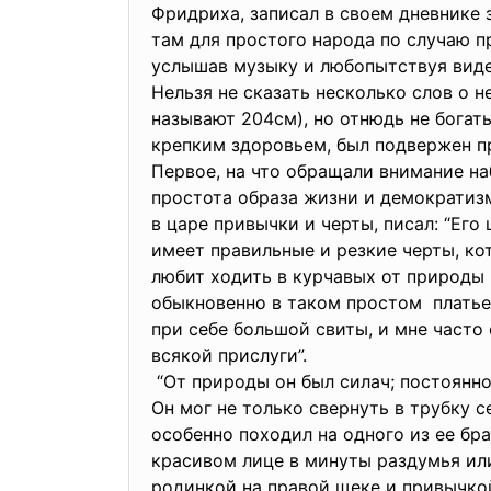
Фридриха, записал в своем дневнике з
там для простого народа по случаю пр
услышав музыку и любопытствуя видет
Нельзя не сказать несколько слов о 
называют 204см), но отнюдь не богаты
крепким здоровьем, был подвержен п
Первое, на что обращали внимание на
простота образа жизни и демократиз
в царе привычки и черты, писал: “Его
имеет правильные и резкие черты, ко
любит ходить в курчавых от природы 
обыкновенно в таком простом платье, ч
при себе большой свиты, и мне часто
всякой прислуги”.
“От природы он был силач; постоянн
Он мог не только свернуть в трубку с
особенно походил на одного из ее бра
красивом лице в минуты раздумья или
родинкой на правой щеке и привычкой