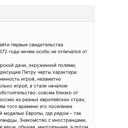
айти первые свидетельства
672 года ничем особо не отличался от
рской дачи, окруженной полями,
присущие Петру черты характера:
ченность игрой, незаметно
олько игрой, а стали началом
обстоятельство: совсем близко от
оссию из разных европейских стран,
ям того времени это поселение
й моделью Европы, где рядом – так
отландцы. Знакомство с иностранцами,
 вещи, обычаи, многоязычие, а потом