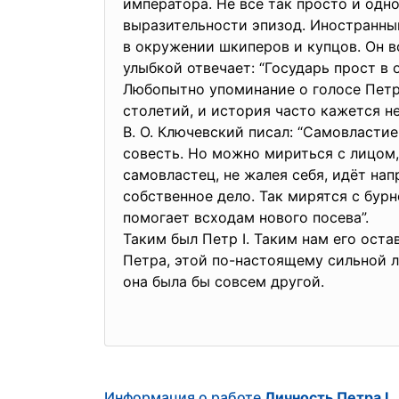
императора. Не всё так просто и одн
выразительности эпизод. Иностранны
в окружении шкиперов и купцов. Он в
улыбкой отвечает: “Государь прост в
Любопытно упоминание о голосе Петр
столетий, и история часто кажется не
В. О. Ключевский писал: “Самовластие
совесть. Но можно мириться с лицом,
самовластец, не жалея себя, идёт на
собственное дело. Так мирятся с бур
помогает всходам нового посева”.
Таким был Петр I. Таким нам его оста
Петра, этой по-настоящему сильной ли
она была бы совсем другой.
Информация о работе
Личность Петра I