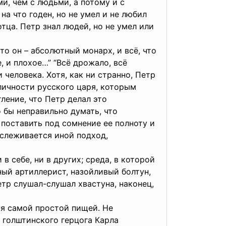
и, чем с людьми, а потому и с
а что годен, но не умел и не любил
тца. Петр знал людей, но не умел или
то он – абсолютный монарх, и всё, что
, и плохое…” “Всё дрожало, всё
 человека. Хотя, как ни странно, Петр
личности русского царя, которым
ление, что Петр делал это
 бы неправильно думать, что
поставить под сомнение ее полноту и
слеживается иной подход,
в себе, ни в других; среда, в которой
ный артиллерист, назойливый болтун,
етр слушал-слушал хвастуна, наконец,
гуя самой простой пищей. Не
 голштинского герцога Карла