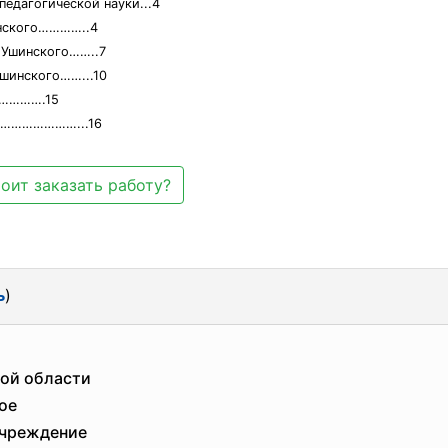
 педагогической науки...4
шинского…………..4
. Ушинского……..7
Ушинского……...10
………….15
……………………...16
оит заказать работу?
ь
)
ой области
ое
учреждение