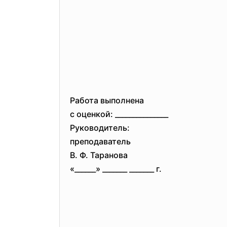
Работа выполнена
с оценкой: _______________
Руководитель:
преподаватель
В. Ф. Таранова
«______» _______ _______ г.