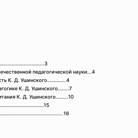
……………
………………...3
течественной педагогической науки...4
ость К. Д. Ушинского…………..4
агогике К. Д. Ушинского……..7
тания К. Д. Ушинского……...10
…………
………………….15
ов…………………………………………...
16