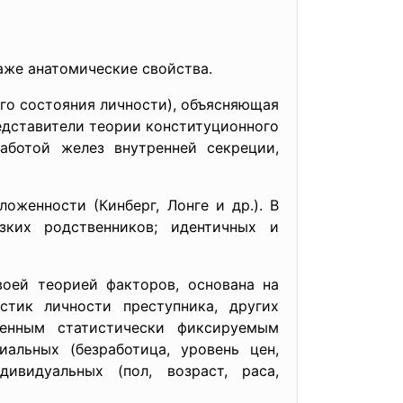
аже анатоми
ческие свойства.
го состояния личности), объясняющая
едставители теории конституционного
аботой желез внутренней секреции,
оженности (Кинберг, Лонге и др.). В
зких родственников; идентичных и
оей теорией факторов, основана на
стик личности преступника, других
ленным статистически фиксируемым
альных (безработица, уровень цен,
дивидуальных (пол, возраст, раса,