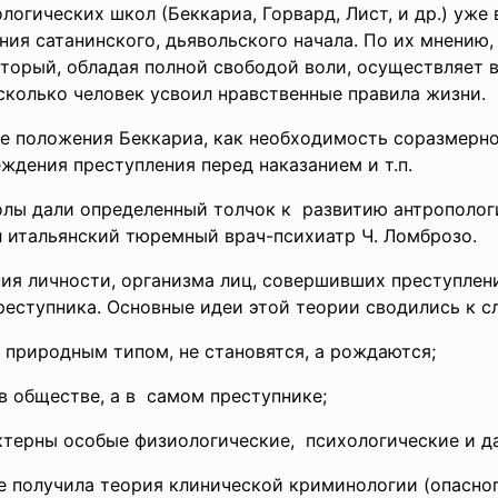
гических школ (Беккариа, Горвард, Лист, и др.) уже в 
ния сатанинского, дьявольского начала. По их мнению,
оторый, обладая полной свободой воли, осуществляет 
сколько человек усвоил нравственные правила жизни.
е положения Беккариа, как необходимость соразмерн
дения преступления перед наказанием и т.п.
лы дали определенный толчок к развитию антропологи
л итальянский тюремный врач-психиатр Ч. Ломброзо.
ия личности, организма лиц, совершивших преступлен
еступника. Основные идеи этой теории сводились к 
природным типом, не становятся, а рождаются;
в обществе, а в самом преступнике;
актерны особые
физиологические, психологические и д
 получила теория клинической криминологии (опасног