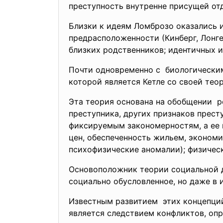
преступность внутренне присущей от
Близки к идеям Ломброзо оказались и
предрасположенности (Кинберг, Лонге
близких родственников; идентичных 
Почти одновременно с биологически
которой является Кетле со своей тео
Эта теория основана на обобщении р
преступника, других признаков прест
фиксируемым закономерностям, а ее 
цен, обеспеченность жильем, экономич
психофизические аномалии); физически
Основоположник теории социальной д
социально обусловленное, но даже в 
Известным развитием этих концепций 
является следствием конфликтов, оп