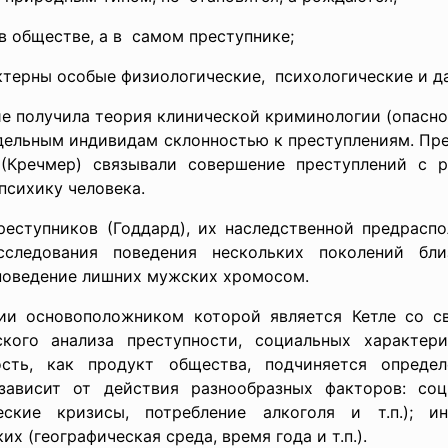
в обществе, а в самом преступнике;
актерны особые
физиологические, психологические и д
 получила теория клинической криминологии (опасно
дельным индивидам склонностью к преступлениям. Пр
(Кречмер) связывали совершение преступлений с р
психику человека.
еступников (Годдард), их наследственной предраспол
следования поведения нескольких поколений бли
 поведение лишних мужских хромосом.
ии основоположником которой является Кетле со св
ского анализа преступности, социальных характери
ность, как продукт общества, подчиняется опреде
зависит от действия разнообразных факторов: соци
ские кризисы, потребление алкоголя и т.п.); ин
х (географическая среда, время года и т.п.).