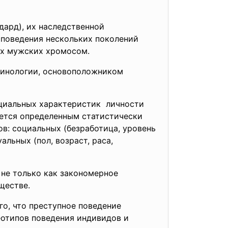
дард), их наследственной
я поведения нескольких поколений
их мужских хромосом.
минологии, основоположником
оциальных характеристик личности
яется определенным статистически
в: социальных (безработица, уровень
альных (пол, возраст, раса,
не только как закономерное
ществе.
го, что преступное поведение
еотипов поведения индивидов и