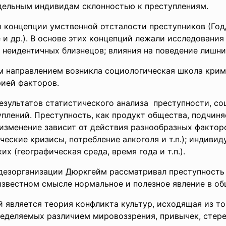
дельным индивидам склонностью к преступлениям.
 концепции умственной отсталости преступников (Год
 и др.). В основе этих концепций лежали исследовани
и неидентичных близнецов; влияния на поведение лишн
м направлением возникла социологическая школа кри
рией факторов.
езультатов статистического
анализа преступности, с
уплений. Преступность, как продукт общества, подчин
изменение зависит от действия разнообразных факторо
еские кризисы, потребление алкоголя и т.п.); индивиду
х (географическая среда, время года и т.п.).
езорганизации Дюркгейм рассматривал преступность 
известном смысле нормальное и полезное явление в об
является теория конфликта культур, исходящая из то
ределяемых различием мировоззрения, привычек, стер