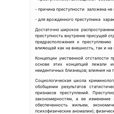
- причина преступности заложена не 
- для врожденного преступника хар
Достаточно широкое распространение
преступность внутренне присущей от
предрасположения к преступлению 
влияющей как на внешность, так и на 
Концепции умственной отсталости пр
основе этих концепций лежали ис
неидентичных близнецов; влияния на
Социологическая школа криминолог
обобщении результатов статистиче
признаков преступлений. Преступ
закономерностям, а ее изменение 
обеспеченность жильем, экономиче
психофизические аномалии); физически