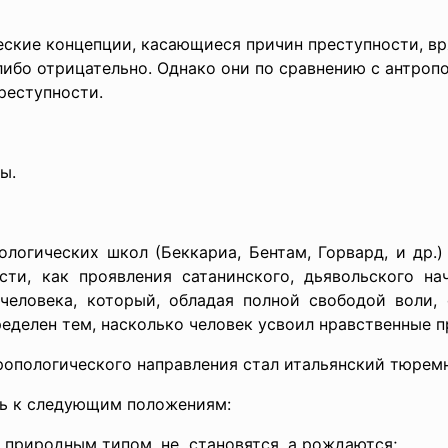
ские концепции, касающиеся причин преступности, вр
либо отрицательно. Однако они по сравнению с антро
реступности.
ы.
логических школ (Беккариа, Бентам, Горвард, и др.) 
сти, как проявления сатанинского, дьявольского на
 человека, который, обладая полной свободой воли,
еделен тем, насколько человек усвоил нравственные п
ропологического направления стал итальянский тюремн
сь к следующим положениям:
природным типом, не становятся, а рождаются;