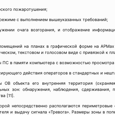
еского пожаротушения;
 режиме с выполнением вышеуказанных требований;
ужении очага возгорания, и отображение информац
помещений на планах в графической форме на АРМах
ческом, текстовом и голосовом виде с привязкой к пла
ы ПС в памяти компьютера с возможностью просмотра н
сирующего действия операторов в стандартных и нешт
ы ОВ объекта его внутренняя территория (охраняе
ьных зон: обнаружения, наблюдения, сдерживания, 
а [11].
оторой непосредственно располагаются периметровые
еля и выдачу сигнала «Тревога». Размеры зоны в поп