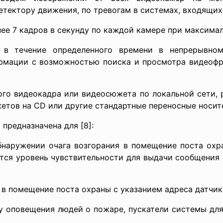
етектору движения, по тревогам в системах, входящих 
нее 7 кадров в секунду по каждой камере при максима
е в течение определенного времени в непрерывно
рмации с возможностью поиска и просмотра видеофр
го видеокадра или видеосюжета по локальной сети, р
етов на CD или другие стандартные переносные носит
предназначена для [8]:
бнаружении очага возгорания в помещение поста охра
ется уровень чувствительности для выдачи сообщения 
в помещение поста охраны с указанием адреса датчик
му оповещения людей о пожаре, пускатели системы дл