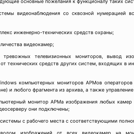
дующие основные пожелания к функционалу таких сист
стемы видеонаблюдения со сквозной нумерацией в
плекс инженерно-технических средств охраны;
личества видеокамер;
 тревожных телевизионных мониторов, вывод из
от технических средств других систем, входящих в и
Windows компьютерных мониторов АРМов операторов
кране) и любого фрагмента из архива, а также управлен
пьютерный монитор АРМа изображения любых камер 
идеосерверу они подключены;
 системы с рабочего места с соответствующими полн
ыводом изображений от всех видеокамер на мон