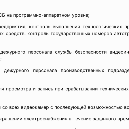
СБ на программно-аппаратном уровне;
редприятия, контроль выполнения технологических п
ых средств, контроль государственных номеров автот
дежурного персонала службы безопасности видеои
;
 дежурного персонала производственных подразд
ля просмотра и запись при срабатывании технических
й со всех видеокамер с последующей возможностью в
екращении электроснабжения в течение заданного врем