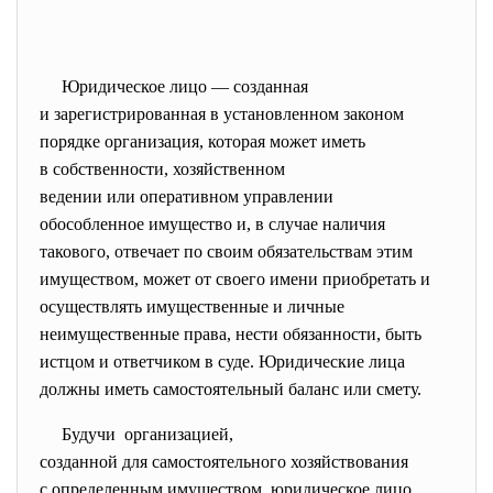
Юридическое лицо — созданная
и
зарегистрированная
в установленном законом
порядке
организация
, которая может иметь
в
собственности
,
хозяйственном
ведении
или
оперативном управлении
обособленное
имущество
и, в случае наличия
такового, отвечает по своим
обязательствам
этим
имуществом, может от своего имени приобретать и
осуществлять имущественные и
личные
неимущественные права
, нести обязанности, быть
истцом и ответчиком в
суде
. Юридические лица
должны иметь самостоятельный
баланс
или
сме
ту
.
Будучи организацией,
созданной для самостоятельного хозяйствования
с определенным имуществом, юридическое лицо