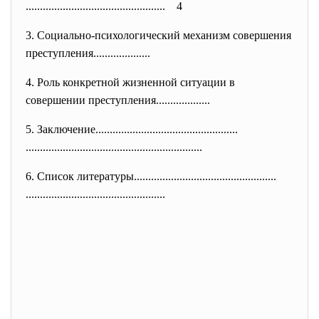
..............................
................... 4
3.
Социально-психологический механизм совершения
преступления..................
..
4.
Роль конкретной жизненной ситуации в
совершении преступления..................
.
5.
Заключение....................
..............................
..............................
..............................
..
6.
Список литературы....................
..............................
..............................
...................