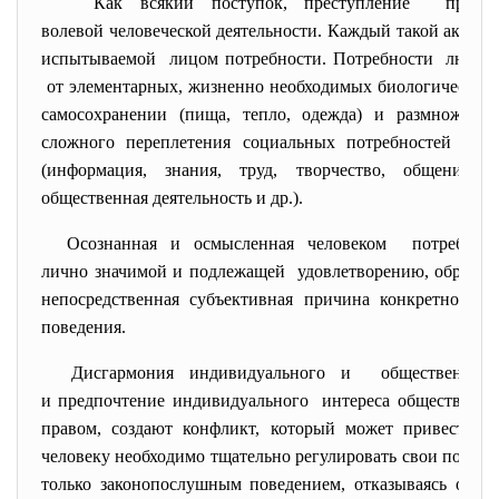
Как всякий поступок, преступление предст
волевой человеческой
деятельности. Каждый такой акт св
испытываемой лицом потребности.
Потребности людей
от элементарных, жизненно необходимых биологических 
самосохранении (пища, тепло, одежда) и размножении
сложного переплетения социальных потребностей мате
(информация, знания, труд, творчество, общение, с
общественная деятельность и др.).
Осознанная и осмысленная
человеком потребнос
лично значимой и подлежащей удовлетворению, обретает 
непосредственная субъективная причина конкретного 
поведения.
Дисгармония индивидуального и общественного
и предпочтение
индивидуального интереса общественн
правом, создают конфликт, который может привести 
человеку необходимо тщательно регулировать свои потреб
только законопослушным поведением, отказываясь от те