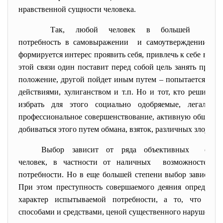
нравственной сущности человека.
Так, любой человек в большей или м
потребность в самовыражении и самоутверждении. На
формируется интерес проявить себя, привлечь к себе внима
этой связи один поставит перед собой цель занять прес
положение, другой пойдет иным путем – попытается выд
действиями, хулиганством и т.п. Но и тот, кто решит з
избрать для этого социально одобряемые, легальные
профессиональное совершенствование, активную обществен
добиваться этого путем обмана, взяток, различных злоупо
Выбор зависит от ряда
объективных обсто
человек, в частности от
наличных возможностей дл
потребности. Но в еще большей степени выбор зависит о
При этом преступность совершаемого деяния определяе
характер испытываемой потребности, а то, что она 
способами и средствами, ценой существенного нарушения