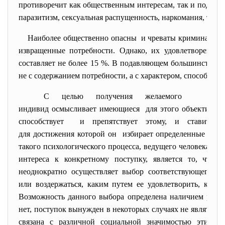
противоречит как общественным интересам, так и подлин
паразитизм, сексуальная распущенность, наркомания, токси
Наиболее общественно опасны и чреваты криминальн
извращенные потребности. Однако, их удовлетворение 
составляет не более 15 %. В подавляющем большинстве сл
не с содержанием потребности, а с характером, способом е
С целью получения желаемого резул
индивид осмысливает имеющиеся для этого объективн
способствует и препятствует этому, и
ставит п
для достижения которой он избирает определенные пути
такого психологического процесса, ведущего человека от
интереса к конкретному поступку, является то, что
неоднократно осуществляет выбор соответствующего ре
или воздержаться, каким путем ее удовлетворить, какие 
Возможность данного выбора определена наличием разл
нет, поступок вынужден в некоторых случаях не являться
связана с различной социальной значимостью этих р