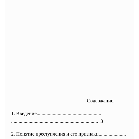
Содержание.
1.
Введение......................
..............................
..............................
..............................
.......... 3
2.
Понятие преступления и его признаки......................