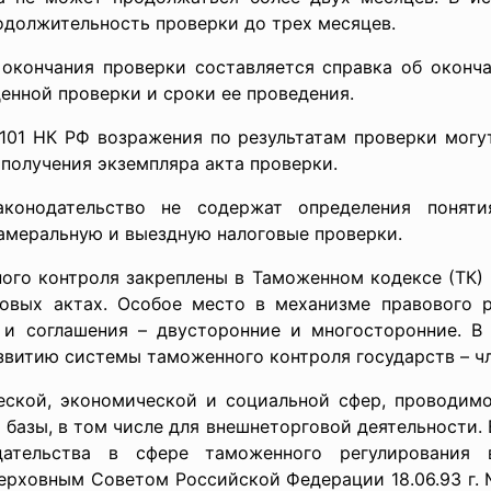
одолжительность проверки до трех месяцев.
я проверки составляется справка об окончании
енной проверки и сроки ее проведения.
К РФ возражения по результатам проверки могут 
 получения экземпляра акта проверки.
онодательство не содержат определения понятия
камеральную и выездную налоговые проверки.
троля закреплены в Таможенном кодексе (ТК) Р
овых актах. Особое место в механизме правового 
и соглашения – двусторонние и многосторонние. В 
звитию системы таможенного контроля государств – ч
ономической и социальной сфер, проводимое в 
базы, в том числе для внешнеторговой деятельности. В
дательства в сфере таможенного регулирования в
рховным Советом Российской Федерации 18.06.93 г. 