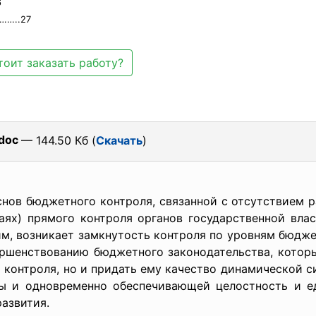
6
……..27
тоит заказать работу?
doc
— 144.50 Кб (
Скачать
)
юджетного контроля, связанной с отсутствием раз
аях) прямого контроля органов государственной вл
, возникает замкнутость контроля по уровням бюдже
ршенствованию бюджетного законодательства, котор
 контроля, но и придать ему качество динамической 
ы и одновременно обеспечивающей целостность и ед
азвития.