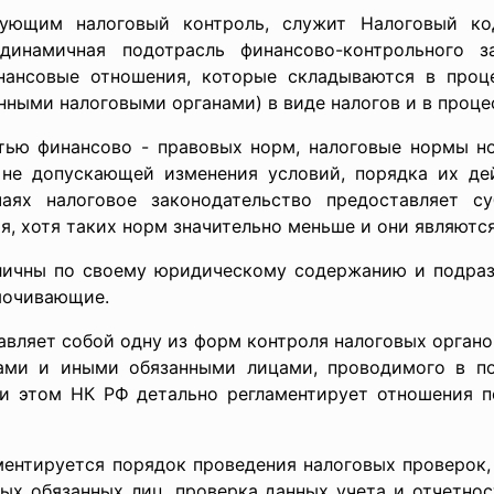
рующим налоговый контроль, служит Налоговый код
динамичная подотрасль финансово-контрольного за
инансовые отношения, которые складываются в проц
ными налоговыми органами) в виде налогов и в процес
во - правовых норм, налоговые нормы носят 
не допускающей изменения условий, порядка их дей
аях налоговое законодательство предоставляет с
, хотя таких норм значительно меньше и они являются
воему юридическому содержанию и подразделя
мочивающие.
собой одну из форм контроля налоговых органов 
ками и иными обязанными лицами, проводимого в по
и этом НК РФ детально регламентирует отношения 
тся порядок проведения налоговых проверок, в 
ых обязанных лиц, проверка данных учета и отчетно