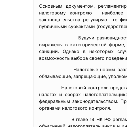
Основным документом, регламенти
налоговому контролю – наиболее 
законодательства регулируют те ф
публичными субъектами (государствен
Будучи разновидностью финансо
выражены в категорической форме, 
санкций. Однако в некоторых случ
возможность выбора своего поведения
Налоговые нормы различны по с
обязывающие, запрещающие, уполно
Налоговый контроль представляет 
налогах и сборах налогоплательщи
федеральным законодательством. Пр
органами налогового контроля.
В главе 14 НК РФ регламентируе
объяснений налогоплательщиков и ин