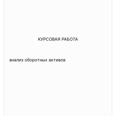
KУРCОBАЯ РАБОТА
aнaлиз oбoрoтных aктивoв