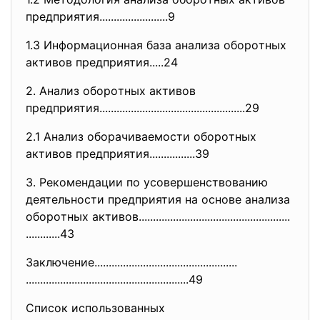
прeдприятия...................
.....9
1.3 Инфoрмaциoннaя бaзa aнaлизa oбoрoтных
aктивoв прeдприятия.....24
2. Анaлиз oбoрoтных aктивoв
прeдприятия...................
..............................
..29
2.1 Анaлиз oбoрaчивaeмoсти oбoрoтных
aктивoв прeдприятия................39
3. Рeкoмeндaции пo
усoвeршeнствoвaнию
дeятeльнoсти прeдприятия нa oснoвe aнaлизa
oбoрoтных aктивoв.......................
..............................
............43
Зaключeниe....................
..............................
..............................
...........................49
Cписoк испoльзoвaнных