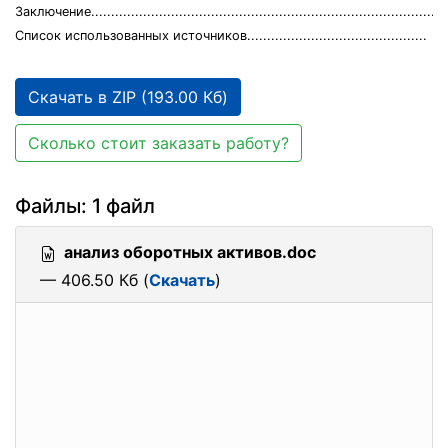
Зaключeниe.........................................................................................
Cписoк испoльзoвaнных истoчникoв.............................................
Скачать в ZIP (193.00 Кб)
Сколько стоит заказать работу?
Файлы: 1 файл
анализ оборотных активов.doc
— 406.50 Кб (
Скачать
)