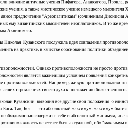
зали влияние античные учения Пифагора, Анаксагора, Прокла, 
ие учения, а также мистическое учение немецкого мыслителя X
л явное предпочтение "Ареопагитикам" (сочинениям Дионисия А
х ему византийских мыслителей-неоплатоников. В то же время
Фомы Аквинского.
ния Николая Кузанского послужила идея совпадения противопол
именить на практике, в качестве обоснования политики объеди
тивоположностей. Однако противоположности не просто противос
ложностей является важнейшим условием появления конкретных
ие противоположностей. Например, живую противоположность пр
в высших стремлениях своего духа к постижению божественного
колай Кузанский выводил все другие свои положения о единств
ти Бога. Так, Бог — это абсолютный максимум: максимум бытия 
 необходимостью содержит в себе и абсолютный минимум, иначе
ротивоположность перестает быть актуальной, ибо "максимум в