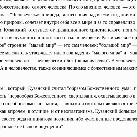
божествлению самого человека. По его мнению, человек — это 
сма": "Человеческая природа, вознесенная над всеми
созданиями 
ю природы, сочетает внутри себя все в мире и за то справедли
, Кузанский отступает от традиционного христианского поним
нстве духовного и плотского начал в человеке. Развивая свое п
ное" строение: "малый мир" — это сам человек; "большой мир" 
е мыслитель утверждает идею совпадения "малого мира" и "макси
 он человек; он — человеческий Бог (humanus Deus)". В человеке,
. А в человечестве, также соединяющимся с божественным макси
м", который Кузанский считал "образом Божественного ума", 
сть "первообраз Божественного свертывания, охватывающего в с
и способностями познания, главными из которых являются три: ч
как впрочем, в отличие и от неоплатонизма, Кузанский большо
 своего рода инициатора познания, ибо чувственные представле
го раньше не было в ощущении".