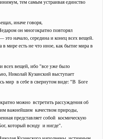
 минимум, тем самым устраивая единство
ещах, иначе говоря,
Недаром он многократно повторял
 это начало, середина и конец всех вещей.
в мире есть не что иное, как бытие мира в
и всех вещей, ибо "все уже было
льно, Николай Кузанский выступает
сь мир в себе в свернутом виде: "В Боге
ократно можно встретить рассуждения об
 этим важнейшим качеством природы,
ленная представляет собой космическую
Бог, который всюду и нигде".
у Николая Кузанского наполнены истинным