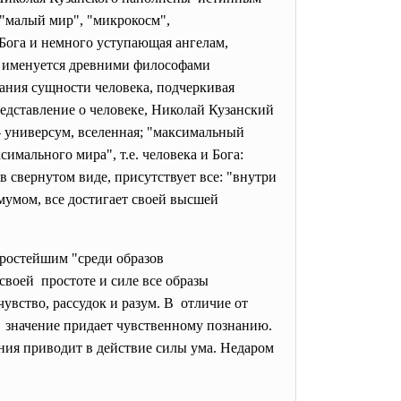
"малый мир", "микрокосм",
Бога и немного уступающая ангелам,
во именуется древними философами
ания сущности человека, подчеркивая
редставление о человеке, Николай Кузанский
— универсум, вселенная; "максимальный
мального мира", т.е. человека и Бога:
 в свернутом виде, присутствует все: "внутри
мумом, все достигает своей высшей
простейшим "среди образов
воей простоте и силе все образы
увство, рассудок и разум. В отличие от
е значение придает чувственному познанию.
ния приводит в действие силы ума. Недаром