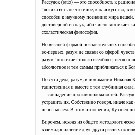
Рассудок (ratio) — это способность к раци
"логика есть не что иное, как искусство, в
способен к научному познанию мира вещей, у
достоверной из наук, ибо число возникает к
схоластическая философия.
Но высшей формой познавательных способност
во-первых, разум не связан со сферой чувст
разум "постигает только всеобщее, нетленно
абсолютное и тем самым приближаться к Бо
По сути дела, разум, в понимании Николая
К
таинственная и вместе с тем глубинная сила,
— совпадение противоположностей. Рассудо
устранить их. Собственно говоря, иначе к
непознаваем. В этом отношении, Кузанец п
Впрочем, исходя из общего методологическ
взаимодополнение друг друга разных познава