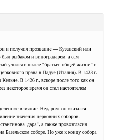
 он и получил прозвание — Кузанский или
о был рыбаком и виноградарем, а сам
ай учился в школе "братьев общей жизни" в
ерковного права в Падуе (Италия). В 1423 г.
ельне. В 1426 г., вскоре после того как он
ез некоторое время он стал настоятелем
деленное влияние. Недаром он оказался
иление значения церковных соборов.
стантинова дара", а также провозгласил
на Базельском соборе. Но уже к концу собора