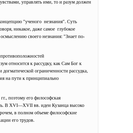
увствами, управлять ими, то и разум должен
концепцию "ученого незнания". Суть
оворя, никакое, даже самое глубокое
к осмыслению своего незнания: "Знает по-
е противоположностей
ум относится к рассудку, как Сам Бог к
и догматической ограниченности рассудка,
ния на пути к принципиально
 гг., поэтому его философская
ись. В XVI—XVII вв. идеи Кузанца высоко
рочем, в полном объеме философские
ации его трудов.