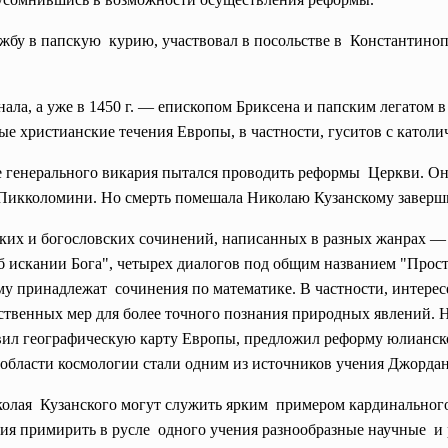
жбу в папскую курию, участвовал в посольстве в Константинопо
нала, а уже в 1450 г. — епископом Бриксена и папским легатом в
ые христианские течения Европы, в частности, гуситов с катол
ве генерального викария пытался проводить
реформы Церкви. Он 
 Пикколомини. Но смерть помешала Николаю Кузанскому заверш
их и богословских сочинений, написанных в разных жанрах — 
 искании Бога", четырех диалогов под общим названием "Прост
му принадлежат сочинения по математике. В частности, интересе
ственных мер для более точного познания природных явлений. 
ил географическую карту Европы, предложил реформу юлианског
 области космологии стали одним из источников учения Джорда
олая Кузанского могут служить ярким примером кардинального
 примирить в русле одного учения разнообразные научные и р