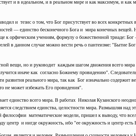
твует и в идеальном, и в реальном мире и как максимум, и как
одил и тезис о том, что Бог присутствует во всех конкретных в
остей — единство бесконечного Бога и мира конечных вещей. 
ще к орфическим учениям, формулу о божественной триаде: Бог —
ей в данном случае можно вести речь о пантеизме: "Бытие Бога 
етной вещи, но и руководит каждым шагом движения всего мира 
 случится иначе как согласно Божиему провидению". Следовате
 развития реального мира, так как Бог изначально содержит ве
что не может избежать Его провидения".
ает единство всего мира. В работах Николая Кузанского неодн
ляется следствием единства, целостности мира. Размышляя над
й философии математические модели, пришел к выводу, что все
ду центр и нигде окружность, ибо "ее окружность и центр есть 
огом, является и человек. Размышления о сущности человека 