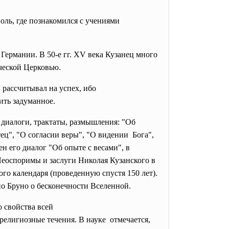
ль, где познакомился с учениями
 Германии. В 50-е гг. XV века Кузанец много
ической Церковью.
рассчитывал на успех, ибо
ить задуманное.
диалоги, трактаты, размышления: "Об
ец", "О согласии веры", "О видении Бога",
н его диалог "Об опыте с весами", в
Неоспоримы и заслуги Николая Кузанского в
о календаря (проведенную спустя 150 лет).
но Бруно о бесконечности Вселенной.
 свойства всей
елигиозные течения. В науке отмечается,