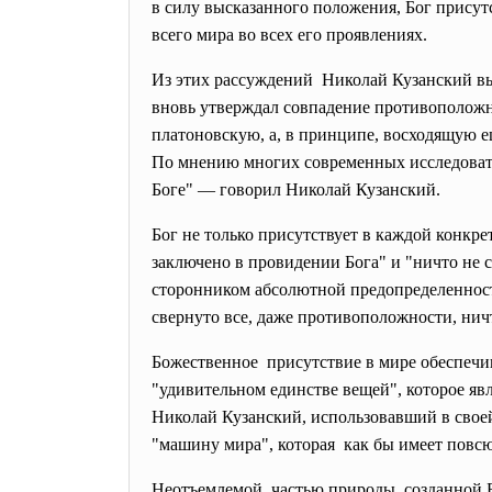
в силу высказанного положения, Бог присутс
всего мира во всех его проявлениях.
Из этих рассуждений Николай Кузанский выв
вновь утверждал совпадение противоположн
платоновскую, а, в принципе, восходящую е
По мнению многих современных исследовател
Боге" — говорил Николай Кузанский.
Бог не только присутствует в каждой конкр
заключено в провидении Бога" и "ничто не
сторонником абсолютной предопределенности
свернуто все, даже противоположности, ни
Божественное присутствие в мире обеспечив
"удивительном единстве вещей", которое яв
Николай Кузанский, использовавший в свое
"машину мира", которая как бы имеет повсю
Неотъемлемой частью природы, созданной Б