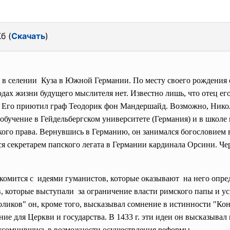
б (
Скачать
)
я в селении Куза в Южной Германии. По месту своего рождения
дах жизни будущего мыслителя нет. Известно лишь, что отец ег
. Его приютил граф Теодорик фон Мандершайд. Возможно, Никол
обучение в Гейдельбергском университете (Германия) и в школе ц
го права. Вернувшись в Германию, он занимался богословием в К
я секретарем папского легата в Германии кардинала Орсини. Чер
комится с идеями гуманистов, которые оказывают на него опре
, которые выступали за ограничение власти римского папы и ус
ликов" он, кроме того, высказывал сомнение в истинности "Кон
е для Церкви и государства. В 1433 г. эти идеи он высказывал 
 усомнившись в возможности осуществления реформы.