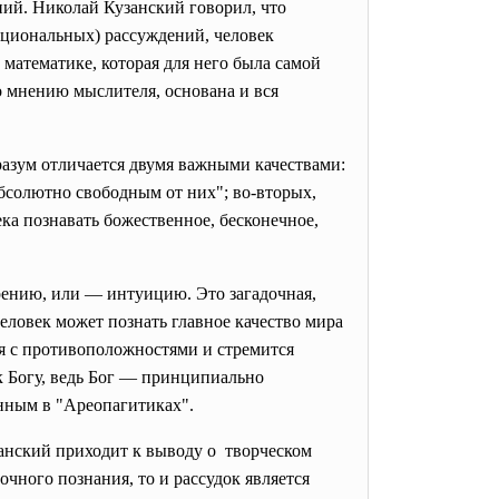
ний. Николай Кузанский говорил, что
(рациональных) рассуждений, человек
 математике, которая для него была самой
по мнению мыслителя, основана и вся
 разум отличается двумя важными качествами:
абсолютно свободным от них"; во-вторых,
ека познавать божественное, бесконечное,
рению, или — интуицию. Это загадочная,
человек может познать главное качество мира
я с противоположностями и стремится
к Богу, ведь Бог — принципиально
женным в "Ареопагитиках".
анский приходит к выводу о творческом
чного познания, то и рассудок является