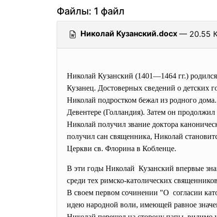
Файлы: 1 файл
Николай Кузанский.docx
— 20.55 К
Николай Кузанский (1401—1464 гг.) родилс
Кузанец. Достоверных сведений о детских го
Николай подростком бежал из родного дома
Девентере (Голландия). Затем он продолжил 
Николай получил звание доктора каноническо
получил сан священника, Николай становитс
Церкви св. Флорина в Кобленце.
В эти годы Николай Кузанский впервые зна
среди тех римско-католических священников
В своем первом сочинении "О согласии като
идею народной воли, имеющей равное значени
Николай перешел на сторону папы, видимо