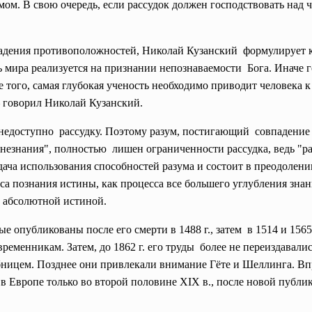
ом. В свою очередь, если рассудок должен господствовать над ч
впадения противоположностей, Николай Кузанский формулирует 
 мира реализуется на признании непознаваемости Бога. Иначе г
ее того, самая глубокая ученость необходимо приводит человека 
 — говорил Николай Кузанский.
недоступно рассудку. Поэтому разум, постигающий совпадени
езнания", полностью лишен ограниченности рассудка, ведь "раз
дача использования способностей разума и состоит в преодолени
а познания истины, как процесса все большего углубления зна
, абсолютной истиной.
опубликованы после его смерти в 1488 г., затем в 1514 и 1565
временникам. Затем, до 1862 г. его труды более не переиздавал
ницем. Позднее они привлекали внимание Гёте и Шеллинга. Вп
в Европе только во второй половине XIX в., после новой публик