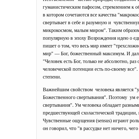
гуманистическим пафосом, стремлением к о
в котором сочетаются все качества "макроко
свертывает в себе и разумную и чувственну
микрокосмом, малым миром". Таким образом
популярную в эпоху Возрождения идею о еди
пишет о том, что весь мир имеет "трехслож
мир" — Бог, божественный максимум. И дале
"Человек есть Бог, только не абсолютно, раз
человеческой потенции есть по-своему все"
степени.
Важнейшим свойством человека является "у
Божественного свертывания". Поэтому ум е
свертывания". Ум человека обладает разным
предшествующей схоластической традиции, 
Чувственные ощущения (sensus) играют роль
он говорил, что "в рассудке нет ничего, че