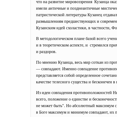
что на развитие мировоззрения Кузанца ока
имели античные и позднеантичные мистическ
патристической литературы Кузанец отдава
размышлениям предшествующих и современны
Кузанским идей схоластики, в частности, 
В методологическом плане базой всего уче
и в теоретическом аспекте, и стремился пр
и раздоров.
По мнению Кузанца, весь мир соткан из про
— совпадают. Именно совпадение противопо
представляется собой определенное сочетан
качестве телесного существа и бесконечен 
Из идеи совпадения противоположностей Ни
всего, положение о единстве и бесконечнос
не может быть". Но абсолютный максимум с
в Боге максимум и минимум совпадают, их п