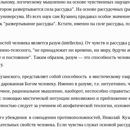
ональному, логическому мышлению на основе чувственных ощуще
 котором развертывается сила рассудка". На основе рассудочных 
ниверсума. Из всех наук сам Кузанец придавал особое значение
ак "развертывание рассудка". Кстати, именно на силе рассудка, 
ей человека является разум (intellectus). От чувств и рассудка
венно-телесного, "не принадлежит ни времени, ни миру, будучи 
е и постоянное". Таким образом, разум — это способность челов
гу.
узанского, представляет собой способность к мистическому оза
 дарованная Богом человеку. Именно в разуме, т.е. интуитивно, 
чное, рациональное мышление, наоборот, неспособно справитьс
ак с помощью мистической интуиции невозможно и приближение 
олностью следует за учением об апофатической теологии, изло
ого убеждения в совпадении противоположностей, Николай Куз
тельных свойств человека. Если чувства служат основой рассудо