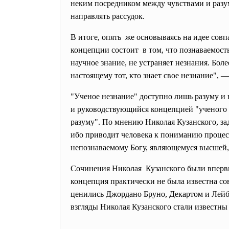
неким посредником между чувствами и разум
направлять рассудок.
В итоге, опять же основываясь на идее со
концепции состоит в том, что познаваемость
научное знание, не устраняет незнания. Бол
настоящему тот, кто знает свое незнание",
"Ученое незнание" доступно лишь разуму и
и руководствующийся концепцией "ученого н
разуму". По мнению Николая Кузанского, за
ибо приводит человека к пониманию процесс
непознаваемому Богу, являющемуся высшей
Сочинения Николая Кузанского были впервые 
концепция практически не была известна со
ценились Джордано Бруно, Декартом и Лейб
взгляды Николая Кузанского стали известны 