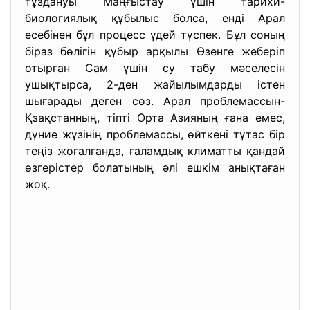
тұздануы Маңғыстау үшін тарихи-
биологиялық құбылыс болса, енді Арал
есебінен бұл процесс үдей түспек. Бұл соның
біраз бөлігін құбыр арқылы Өзенге жеберіп
отырған Сам үшін су табу мәселесін
ушықтырса, 2-ден жайылымдарды істен
шығарады деген сөз. Арал проблемассын-
Қзақстанның, тіпті Орта Азияның ғана емес,
дүние жүзінің проблемассы, өйткені тұтас бір
теңіз жоғалғанда, ғаламдық климатты қандай
өзгерістер болатының әлі ешкім анықтаған
жоқ.