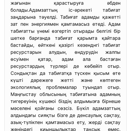
жағынан қарастыруға әбден
болады.Адамзаттың іс-әрекеті табиғат
заңдарына тәуелді. Табиғат адамды қажетті
зат пен энергиямен қамтамасыз етеді. Адам
табиғатты үнемі өзгертіп отырады белгілі бір
шетке барғанда табиғат қарымта қайтара
бастайды, өйткені қазіргі кезенднгі табиғат
ресурстарын алудын, өндурудін жалпы
өсуімен қатар, адам ала бастаған
ресурстардың түрлері де көбейіп отыр.
Сондықтан да табиғатқа түскен қысым өте
күшті дәрежеге жетті және көптеген
экологиялық проблемалар туындап отыр.
Маңғыстау облысының табиғатына адамның
тигереуінің күшеюі біздің алдымызға бірнеше
мәселені қойғаны сөзсіз. Бүкіл адамзаттың
алдындағы сияқты бізге де денсаулық сақтау,
азық-түлікпен қамтамасыз ету, жерді сақтау
жөніндегі қиыншылықтар таңсық емес.