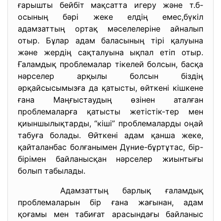
ғарышты бейбіт мақсатта игеру және т.б-
осының бәрі жеке елдің емес,бүкіл
адамзаттың ортақ мәселелеріне айналып
отыр. Бұлар адам баласының тірі қалуына
және жердің сақталуына ықпал етіп отыр.
Ғаламдық проблемалар тікелей болсын, басқа
нәрселер арқылы болсын біздің
әрқайсысымызға да қатысты, өйткені кішкене
ғана Маңғыстаудың өзінен аталған
проблемаларға қатысты жетістік-тер мен
қиыншылықтарды, “кіші” проблемаларды оңай
табуға болады. Өйткені адам қанша жеке,
қайталанбас болғанымен Дүние-бұртұтас, бір-
бірімен байланысқан нәрселер жиынтығы
болып табылады.
Адамзаттың барлық ғаламдық
проблемаларын бір ғана жағынан, адам
қоғамы мен табиғат арасындағы байланыс