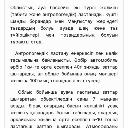
Облыстың ауа бассейні екі түрлі жолмен
(табиғи және антропогендік) ластанады. Күшті
шаңды борандар мен Маңғыстау жеріндегі
тұздардың болуы ауада шаң және тұз
түйіршіктері мен тозаңдарының болуын
тұрақты етеді.
Антропогендік ластану өнеркәсіп пен көлік
тасымалына байланысты. Әрбір автомобиль
әрбір 1км-ге орта есеппен 40г зиянды заттар
шығарады, ал облыс бойынша оның мөлшері
жылына 100 мың тоннадан асып түседі.
Облыс бойынша ауаға ластағыш заттар
шығаратын объектілердің саны 7 мыңнан
асады, бірақ олардың басын көпшілігі ұсақ
жылыту қазандары болып табылады, олардың
әрқайсысы жылына орта есеппен 5-10 тонна
ластағыш заттар шығарады. Атмосфераны