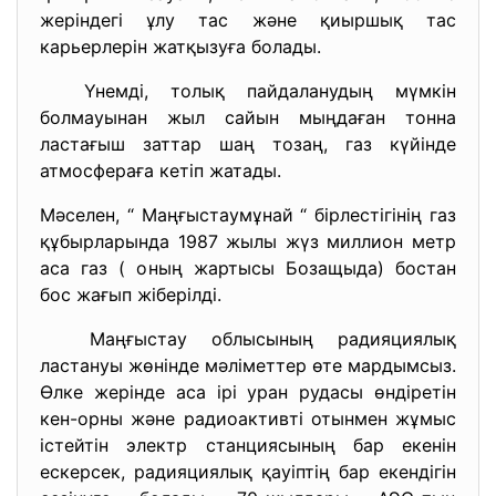
жеріндегі ұлу тас және қиыршық тас
карьерлерін жатқызуға болады.
Үнемді, толық пайдаланудың мүмкін
болмауынан жыл сайын мыңдаған тонна
ластағыш заттар шаң тозаң, газ күйінде
атмосфераға кетіп жатады.
Мәселен, “ Маңғыстаумұнай “ бірлестігінің газ
құбырларында 1987 жылы жүз миллион метр
аса газ ( оның жартысы Бозащыда) бостан
бос жағып жіберілді.
Маңғыстау облысының радияциялық
ластануы жөнінде мәліметтер өте мардымсыз.
Өлке жерінде аса ірі уран рудасы өндіретін
кен-орны және радиоактивті отынмен жұмыс
істейтін электр станциясының бар екенін
ескерсек, радияциялық қауіптің бар екендігін