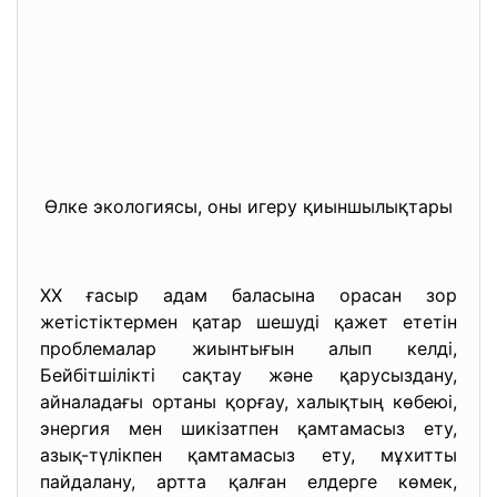
Өлке экологиясы, оны игеру қиыншылықтары
ХХ ғасыр адам баласына орасан зор
жетістіктермен қатар шешуді қажет ететін
проблемалар жиынтығын алып келді,
Бейбітшілікті сақтау және қарусыздану,
айналадағы ортаны қорғау, халықтың көбеюі,
энергия мен шикізатпен қамтамасыз ету,
азық-түлікпен қамтамасыз ету, мұхитты
пайдалану, артта қалған елдерге көмек,