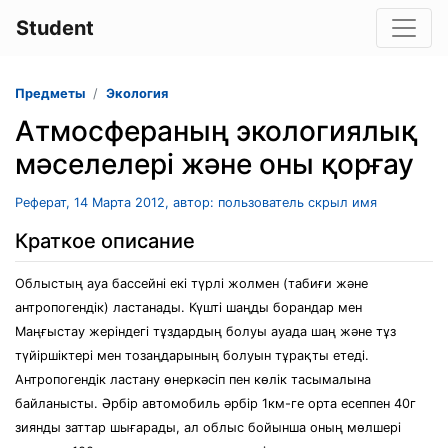
Student
Предметы
Экология
Атмосфераның экологиялық
мәселелері және оны қорғау
Реферат, 14 Марта 2012, автор: пользователь скрыл имя
Краткое описание
Облыстың ауа бассейні екі түрлі жолмен (табиғи және
антропогендік) ластанады. Күшті шаңды борандар мен
Маңғыстау жеріндегі тұздардың болуы ауада шаң және тұз
түйіршіктері мен тозаңдарының болуын тұрақты етеді.
Антропогендік ластану өнеркәсіп пен көлік тасымалына
байланысты. Әрбір автомобиль әрбір 1км-ге орта есеппен 40г
зиянды заттар шығарады, ал облыс бойынша оның мөлшері