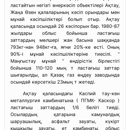
ластайтын негізгі өнеркәсіп объектілері Ақтау,
Жаңа Өзен қалаларының кәсіп орындары мен
мұнай кәсіпшіліктері болып отыр. Ақтау
қаласында осындай 26 кәсіпорын бар. 1980-87
жылдары облыс бойынша ластағыш
заттардың мөлшері жан басына шаққанда
793кг-нан 948кг-ға, яғни 20%-ке өсті. Оның
90%-і мұнай кәсіпшіліктеріне тиесілі. “
Маңғыстау мұнай “ өндірістік бірлестігі
бойынша 110-120 мың т ластағыш заттар
шығарылды, ал Қазақ газ өңдеу заводында
осындай көрсеткіш 23мың т жетеді.
Ақтау қаласындағы Каспий тау-кен
металлургия камбинатына ( ПГМК- Каскор )
ластағыш заттардың 1/6 бөлігі тиеді.
Осылардың қатарына камуналдық
шаруашылық, асфальт зауаты, күкірт
қышқылы зауаты, ет камбинаты, облыс