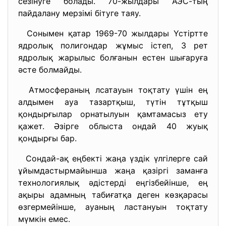
сезінуге болады. 70-жылдары АЭС-тың
пайдалану мерзімі бітуге таяу.
Сонымен қатар 1969-70 жылдары Үстіртте
ядролық полигондар жұмыс істеп, 3 рет
ядролық жарылыс болғанын естен шығаруға
әсте болмайды.
Атмосфераның лсатауын тоқтату үшін ең
алдымен ауа тазартқыш, түтін тұтқыш
қондырғылар орнатылуын қамтамасыз ету
қажет. Әзірге облыста ондай 40 жуық
қондырғы бар.
Сондай-ақ еңбекті жаңа үздік үлгілерге сай
ұйымдастырмайынша жаңа қазіргі заманға
технологиялық әдістерді еңгізбейінше, ең
ақыры адамның табиғатқа деген көзқарасы
өзгермейінше, ауаның ластануын тоқтату
мүмкін емес.