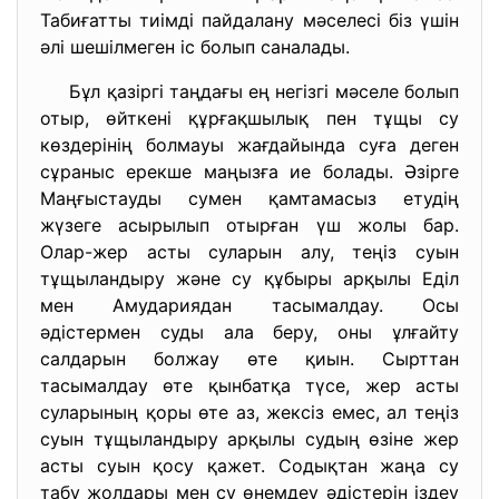
Табиғатты тиімді пайдалану мәселесі біз үшін
әлі шешілмеген іс болып саналады.
Бұл қазіргі таңдағы ең негізгі мәселе болып
отыр, өйткені құрғақшылық пен тұщы су
көздерінің болмауы жағдайында суға деген
сұраныс ерекше маңызға ие болады. Әзірге
Маңғыстауды сумен қамтамасыз етудің
жүзеге асырылып отырған үш жолы бар.
Олар-жер асты суларын алу, теңіз суын
тұщыландыру және су құбыры арқылы Еділ
мен Амудариядан тасымалдау. Осы
әдістермен суды ала беру, оны ұлғайту
салдарын болжау өте қиын. Сырттан
тасымалдау өте қынбатқа түсе, жер асты
суларының қоры өте аз, жексіз емес, ал теңіз
суын тұщыландыру арқылы судың өзіне жер
асты суын қосу қажет. Содықтан жаңа су
табу жолдары мен су өнемдеу әдістерін іздеу