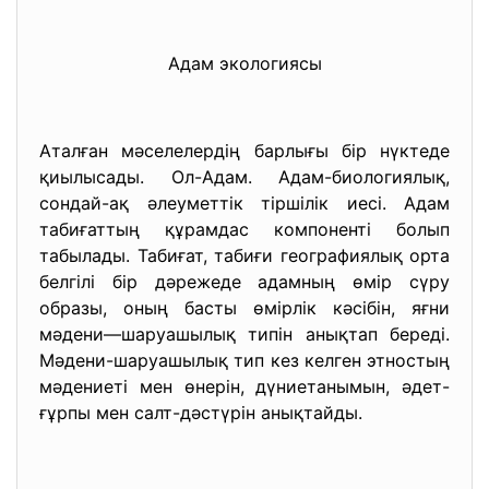
Адам экологиясы
Аталған мәселелердің барлығы бір нүктеде
қиылысады. Ол-Адам. Адам-биологиялық,
сондай-ақ әлеуметтік тіршілік иесі. Адам
табиғаттың құрамдас компоненті болып
табылады. Табиғат, табиғи географиялық орта
белгілі бір дәрежеде адамның өмір сүру
образы, оның басты өмірлік кәсібін, яғни
мәдени—шаруашылық типін анықтап береді.
Мәдени-шаруашылық тип кез келген этностың
мәдениеті мен өнерін, дүниетанымын, әдет-
ғұрпы мен салт-дәстүрін анықтайды.