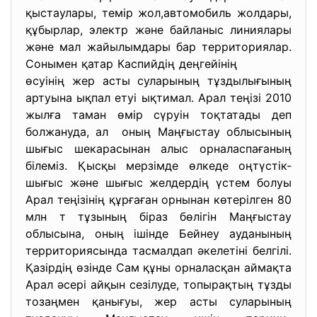
қыстаулары, темір жол,автомобиль жолдары,
құбырлар, электр және байланыс линиялары
және мал жайылымдары бар территориялар.
Сонымен қатар Каспийдің деңгейінің
өсуінің жер асты суларының тұздылығының
артуына ықпал етуі ықтимал. Арал теңізі 2010
жылға таман өмір сүруін тоқтатады деп
болжануда, ал оның Маңғыстау облысының
шығыс шекарасынан алыс орналаспағаның
білеміз. Қысқы мерзімде өлкеде оңтүстік-
шығыс және шығыс желдердің үстем болуы
Арал теңізінің құрғаған орнынан көтерілген 80
млн т тұзының біраз бөлігін Маңғыстау
облысына, оның ішінде Бейнеу ауданының
территориясында тасмалдап әкелетіні белгілі.
Қазірдің өзінде Сам құны орналасқан аймақта
Арал әсері айқын сезілуде, топырақтың тұзды
тозаңмен қанығуы, жер асты суларының