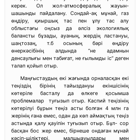
керек. Ол жол-атмосфералық жауын-
шашынды пайдалану. Сондай-ақ мұнай, газ
өңдіру, қиыршық тас пен ұлу тас алу
облыстағы оңсыз да әлсіз экологиялық
балансты бұзады, ауаның, жердің ластануы,
шаңтозаң, т.б осының бәрі өңдіру
өнеркәсібінің алдында “не адамнын
денсаулығы мен табиғат, не ғылымды іс” деген
талап қойып отыр.
Маңғыстаудың екі жағында орналасқан екі
теңіздің бірінің тайыздануы екіншісінің
көтеріле басталу да өлкеге қосымша
проблемалар туғызып отыр. Каспий теңізінің
көтерілуі бұрын теңіз асты болған 4 млн га
жерінің ғана емес, одан да көп аймақтың теңіз
астында қалу қауіпін туғызып отыр. Бұл- сор
басқан бос жер емес, бірнеше ондаған мұнай
кәсіп-шіліктері, малшыауылдары мен