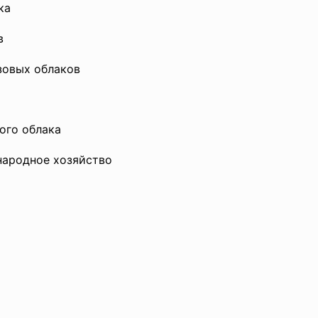
ка
в
зовых облаков
ого облака
 народное хозяйство