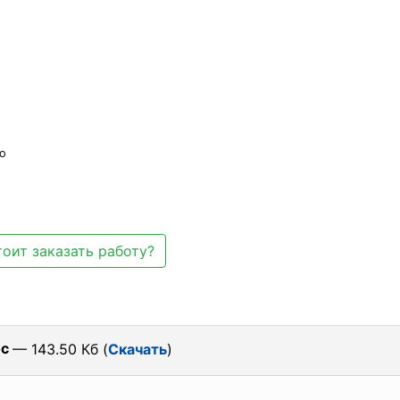
во
оит заказать работу?
oc
— 143.50 Кб (
Скачать
)