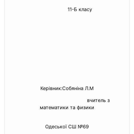
11-Б класу
Керівник:Собяніна Л.М
вчитель з
математики та физики
Одеської СШ №69