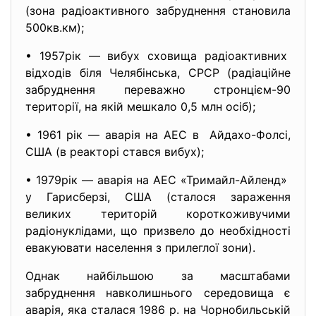
(зона радіоактивного забруднення становила
500кв.км);
• 1957рік — вибух сховища
радіоактивних
відходів біля Челябінська, СРСР (радіаційне
забруднення переважно
стронцієм-90
території, на якій мешкало 0,5 млн осіб);
• 1961 рік — аварія на АЕС в Айдахо-Фолсі,
США (в реакторі стався вибух);
• 1979рік — аварія на АЕС «Тримайл-Айленд»
у Гарисберзі, США (сталося зараження
великих територій короткоживучими
радіонуклідами, що призвело до необхідності
евакуювати населення з прилеглої зони).
Однак найбільшою за масштабами
забруднення навколишнього середовища є
аварія, яка сталася 1986 р. на Чорнобильській