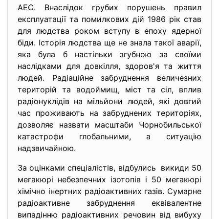
АЕС. Внаслідок грубих порушень правил
експлуатації та помилкових дій 1986 рік став
для людства роком вступу в епоху ядерної
біди. Історія людства ще не знала такої аварії,
яка була б настільки згубною за своїми
наслідками для довкілля, здоров'я та життя
людей. Радіаційне забруднення величезних
територій та водоймищ, міст та сіл, вплив
радіонуклідів на мільйони людей, які довгий
час проживають на забруднених територіях,
дозволяє назвати масштаби Чорнобильської
катастрофи глобальними, а ситуацію
надзвичайною.
За оцінками спеціалістів, відбулись викиди 50
мегакюрі небезпечних ізотопів і 50 мегакюрі
хімічно інертних радіоактивних газів. Сумарне
радіоактивне забруднення еквівалентне
випадінню радіоактивних речовин від вибуху