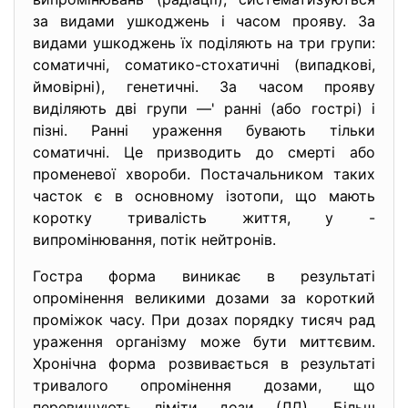
за видами ушкоджень і часом прояву. За
видами ушкоджень їх поділяють на три групи:
соматичні, соматико-стохатичні (випадкові,
ймовірні), генетичні. За часом прояву
виділяють дві групи —' ранні (або гострі) і
пізні. Ранні ураження бувають тільки
соматичні. Це призводить до смерті або
променевої хвороби. Постачальником таких
часток є в основному ізотопи, що мають
коротку тривалість життя, y -
випромінювання, потік нейтронів.
Гостра форма виникає в
результаті
опромінення великими дозами за короткий
проміжок часу. При дозах порядку тисяч рад
ураження організму може бути миттєвим.
Хронічна форма розвивається в результаті
тривалого опромінення дозами, що
перевищують ліміти дози (ЛД). Більш