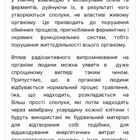
ферментів, руйнуючи їх, в результаті чого
утворюються сполуки, не властиві живому
організму. Це призводить до порушення
обмінних процесів, пригноблення ферментних і
окремих функціональних систем, тобто
порушення життєдіяльності всього організму.
Вплив радіоактивного випромінювання на
організм людини можна уявити в дуже
спрощеному вигляді таким чином.
Припустімо, що в організмі людини
відбувається нормальний процес травлення,
їжа, що надходить, розкладається на
більш прості сполуки, які потім надходять
через мембрану усередину кожної клітини і
будуть використані як будівельний матеріал
для відтворення собі подібних, для
відшкодування енергетичних витрат на
транспортування речовин і їхню переробку.