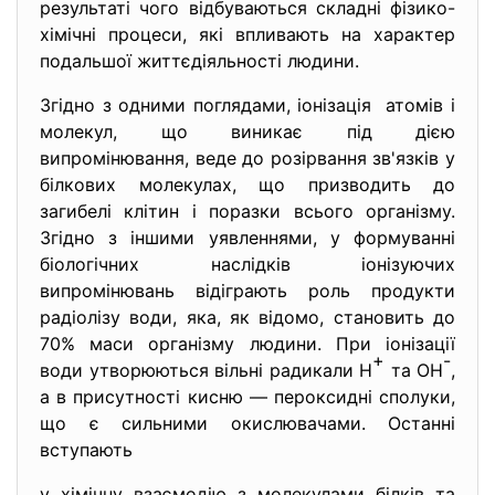
результаті чого відбуваються складні фізико-
хімічні процеси, які впливають на характер
подальшої життєдіяльності людини.
Згідно з одними поглядами, іонізація атомів і
молекул, що виникає під дією
випромінювання, веде до розірвання зв'язків у
білкових молекулах, що призводить до
загибелі клітин і поразки всього організму.
Згідно з іншими уявленнями, у формуванні
біологічних наслідків іонізуючих
випромінювань відіграють роль продукти
радіолізу води, яка, як відомо, становить до
70% маси організму людини. При іонізації
+
-
води утворюються вільні радикали Н
та ОН
,
а в присутності кисню — пероксидні сполуки,
що є сильними окислювачами. Останні
вступають
у хімічну взаємодію з молекулами білків та