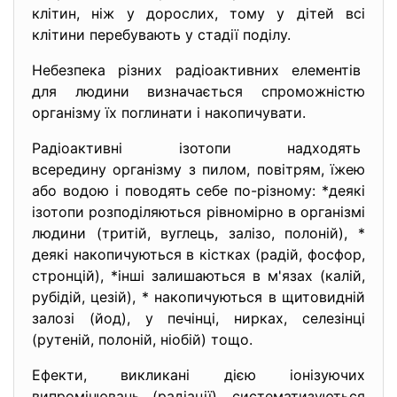
клітин, ніж у дорослих, тому у дітей всі
клітини перебувають у стадії поділу.
Небезпека різних радіоактивних елементів
для людини визначається спроможністю
організму їх поглинати і накопичувати.
Радіоактивні ізотопи
надходять
всередину організму з пилом, повітрям, їжею
або водою і поводять себе по-різному: *деякі
ізотопи розподіляються рівномірно в організмі
людини (тритій, вуглець, залізо, полоній), *
деякі накопичуються в кістках (радій, фосфор,
стронцій), *інші залишаються в м'язах (калій,
рубідій, цезій), * накопичуються в щитовидній
залозі (йод), у печінці, нирках, селезінці
(рутеній, полоній, ніобій) тощо.
Ефекти, викликані дією іонізуючих
випромінювань (радіації), систематизуються