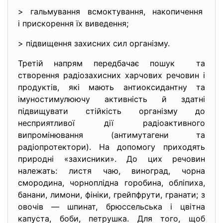
> гальмування всмоктування, накопичення
і прискорення їх виведення;
> підвищення захисних сил
організму.
Третій напрям передбачає пошук та
створення радіозахисних харчов
их речовин і
продуктів, які мають антиоксидантну та
імуностимулюючу активність й здатні
підвищувати стійкість організму до
несприятливої дії радіоактивного
випромінювання (антимутагени та
радіопротектори). На допомогу приходять
природні «захисники». До цих речовин
належать: листя чаю, виноград, чорна
смородина, чорноплідна горобина, обліпиха,
банани, лимони, фініки, грейпфрути, гранати; з
овочів — шпинат, брюссельська і цвітна
капуста, боби, петрушка. Для того, щоб