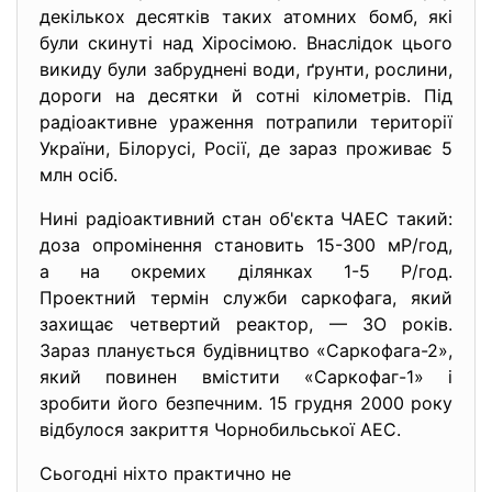
декількох десятків таких атомних бомб, які
були скинуті над Хіросімою. Внаслідок цього
викиду були забруднені води, ґрунти, рослини,
дороги на десятки й сотні кілометрів. Під
радіоактивне ураження потрапили території
України, Білорусі, Росії, де зараз проживає 5
млн осіб.
Нині радіоактивний стан об'єкта ЧАЕС такий:
доза опромінення становить 15-300 мР/год,
а на окремих ділянках 1-5 Р/год.
Проектний термін служби саркофага, який
захищає четвертий реактор, — ЗО років.
Зараз планується будівництво «Саркофага-2»,
який повинен вмістити «Саркофаг-1» і
зробити його безпечним. 15 грудня 2000 року
відбулося закриття Чорнобильської АЕС.
Сьогодні ніхто практично не