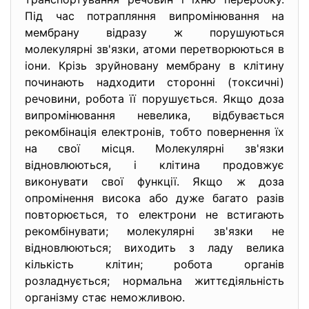
Під час потрапляння випромінювання на
мембрану відразу ж порушуються
молекулярні зв'язки, атоми перетворюються в
іони. Крізь зруйновану мембрану в клітину
починають надходити сторонні (токсичні)
речовини, робота її порушується. Якщо доза
випромінювання невелика, відбувається
рекомбінація електронів, тобто повернення їх
на свої місця. Молекулярні зв'язки
відновлюються, і клітина продовжує
виконувати свої функції. Якщо ж доза
опромінення висока або дуже багато разів
повторюється, то електрони не встигають
рекомбінувати; молекулярні зв'язки не
відновлюються; виходить з ладу велика
кількість клітин; робота органів
розладнується; нормальна життєдіяльність
організму стає неможливою.