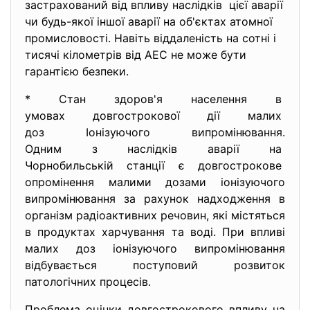
застрахований від впливу наслідків цієї аварії
чи будь-якої іншої аварії на об'єктах атомної
промисловості. Навіть віддаленість на сотні і
тисячі кілометрів від АЕС не може бути
гарантією безпеки.
* Стан здоров'я населення в
умовах довгострокової дії
малих
доз Іонізуючого
випромінювання.
Одним з наслідків аварії на
Чорнобильській станції є
довгострокове
опромінення малими дозами іонізуючого
випромінювання за рахунок надходження в
організм радіоактивних речовин, які містяться
в продуктах харчування та воді. При впливі
малих доз іонізуючого випромінювання
відбувається поступовий розвиток
патологічних процесів.
Проблема оцінки довгострокового впливу на