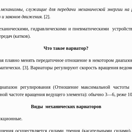
механизмы, служащие для передачи механической энергии на 
 и законов движения.
[2].
еханическими, гидравлическими и
пневматическими устройств
едач (катков).
Что такое вариатор?
ная плавно менять
передаточное отношение
в некотором диапазо
атически. [3]. Вариаторы регулируют скорость вращения ведом
иапазон регулирования (
Отношение максимальной частоты 
ной частоте вращения ведущего элемента
): обычно 3—6, реже 1
Виды механических вариаторов
икционные.
ащения осуществляется силами трения (касательными силами),