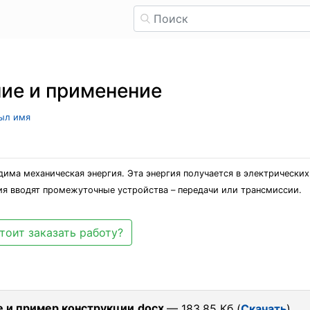
ние и применение
рыл имя
ма механическая энергия. Эта энергия получается в электрических
я вводят промежуточные устройства – передачи или трансмиссии.
тоит заказать работу?
е и пример конструкции.docx
— 183.85 Кб (
Скачать
)