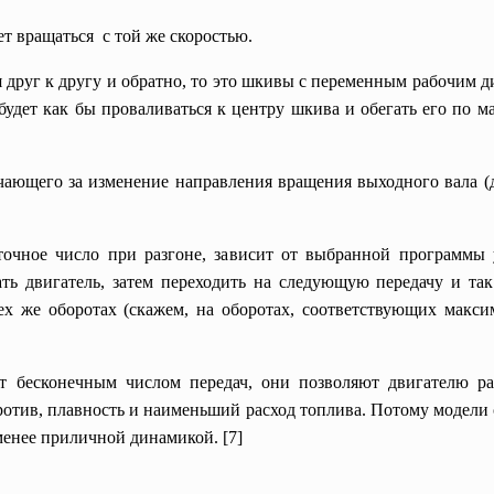
т вращаться с той же скоростью.
я друг к другу и обратно, то это шкивы с переменным рабочим 
удет как бы проваливаться к центру шкива и обегать его по 
чающего за изменение направления вращения выходного вала (д
точное число при разгоне, зависит от выбранной программы
ть двигатель, затем переходить на следующую передачу и так
ех же оборотах (скажем, на оборотах, соответствующих макс
ют бесконечным числом передач, они позволяют двигателю 
отив, плавность и наименьший расход топлива. Потому модели 
 менее приличной динамикой
.
[7]